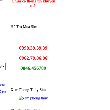
Chưa có thông tin khuyến
:
mãi
Hỗ Trợ Mua Sim
0398.39.39.39
0962.79.86.86
0846.456789
ettel
Xem Phong Thủy Sim
ố Định