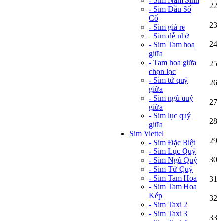
- Sim Năm Sinh
22
- Sim Đầu Số
Cổ
23
- Sim giá rẻ
- Sim dễ nhớ
24
- Sim Tam hoa
giữa
- Tam hoa giữa
25
chọn lọc
- Sim tứ quý
26
giữa
- Sim ngũ quý
27
giữa
- Sim lục quý
28
giữa
Sim Viettel
29
- Sim Đặc Biệt
- Sim Lục Quý
30
- Sim Ngũ Quý
- Sim Tứ Quý
- Sim Tam Hoa
31
- Sim Tam Hoa
Kép
32
- Sim Taxi 2
- Sim Taxi 3
33