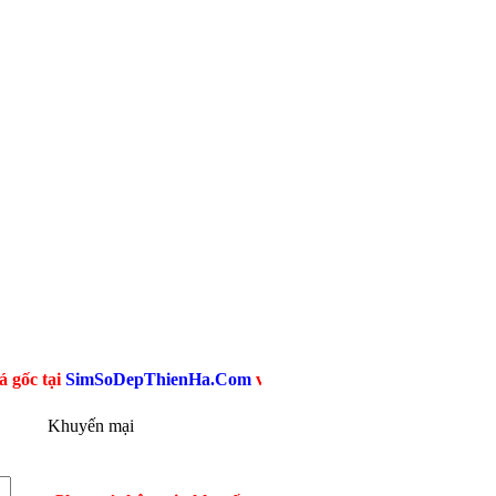
SimSoDepThienHa.Com
với hàng triệu Sim Giá Rẻ Viettel, Mobi
Khuyến mại