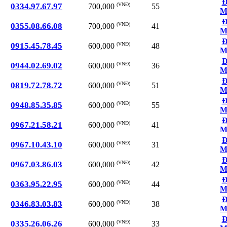
Đ
0334.97.67.97
(VNĐ)
55
700,000
M
Đ
0355.08.66.08
(VNĐ)
41
700,000
M
Đ
0915.45.78.45
(VNĐ)
48
600,000
M
Đ
0944.02.69.02
(VNĐ)
36
600,000
M
Đ
0819.72.78.72
(VNĐ)
51
600,000
M
Đ
0948.85.35.85
(VNĐ)
55
600,000
M
Đ
0967.21.58.21
(VNĐ)
41
600,000
M
Đ
0967.10.43.10
(VNĐ)
31
600,000
M
Đ
0967.03.86.03
(VNĐ)
42
600,000
M
Đ
0363.95.22.95
(VNĐ)
44
600,000
M
Đ
0346.83.03.83
(VNĐ)
38
600,000
M
Đ
0335.26.06.26
(VNĐ)
33
600,000