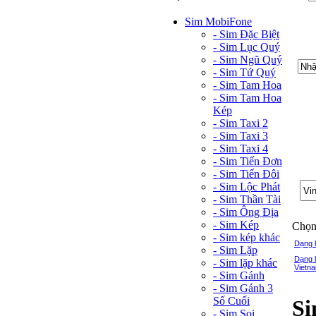
Sim MobiFone
- Sim Đặc Biệt
- Sim Lục Quý
- Sim Ngũ Quý
- Sim Tứ Quý
- Sim Tam Hoa
- Sim Tam Hoa
Kép
- Sim Taxi 2
- Sim Taxi 3
- Sim Taxi 4
- Sim Tiến Đơn
- Sim Tiến Đôi
- Sim Lộc Phát
- Sim Thần Tài
- Sim Ông Địa
- Sim Kép
Chọn 
- Sim kép khác
Dạng 
- Sim Lặp
Dạng 
- Sim lặp khác
Vietna
- Sim Gánh
- Sim Gánh 3
Số Cuối
Si
- Sim Soi