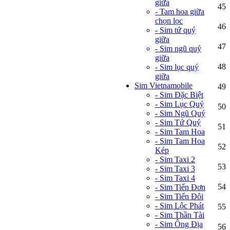
giữa
45
- Tam hoa giữa
chọn lọc
46
- Sim tứ quý
giữa
47
- Sim ngũ quý
giữa
48
- Sim lục quý
giữa
Sim Vietnamobile
49
- Sim Đặc Biệt
- Sim Lục Quý
50
- Sim Ngũ Quý
- Sim Tứ Quý
51
- Sim Tam Hoa
- Sim Tam Hoa
52
Kép
- Sim Taxi 2
53
- Sim Taxi 3
- Sim Taxi 4
54
- Sim Tiến Đơn
- Sim Tiến Đôi
- Sim Lộc Phát
55
- Sim Thần Tài
- Sim Ông Địa
56