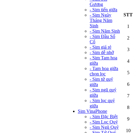
Gương
- Sim tiến giữa
STT
- Sim Ngày
Tháng Năm
Sinh
1
- Sim Năm Sinh
- Sim Đầu Số
2
Cổ
- Sim giá rẻ
3
- Sim dễ nhớ
- Sim Tam hoa
4
giữa
- Tam hoa giữa
5
chọn lọc
- Sim tứ quý
6
giữa
- Sim ngũ quý
giữa
7
- Sim lục quý
giữa
8
Sim VinaPhone
- Sim Đặc Biệt
9
- Sim Lục Quý
- Sim Ngũ Quý
10
- Sim Tứ Quý