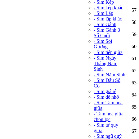
- Sim Kép
- Sim kép khác
57
- Sim Lặp
- Sim lặp khác
58
- Sim Gánh
- Sim Gánh 3
59
Số Cuối
- Sim Soi
60
Gương
- Sim tiến giữa
- Sim Ngày
61
Tháng Năm
Sinh
62
- Sim Năm Sinh
- Sim Đầu Số
63
Cổ
- Sim giá rẻ
64
- Sim dễ nhớ
- Sim Tam hoa
65
giữa
- Tam hoa giữa
66
chọn lọc
- Sim tứ quý
giữa
67
- Sim ngũ quý