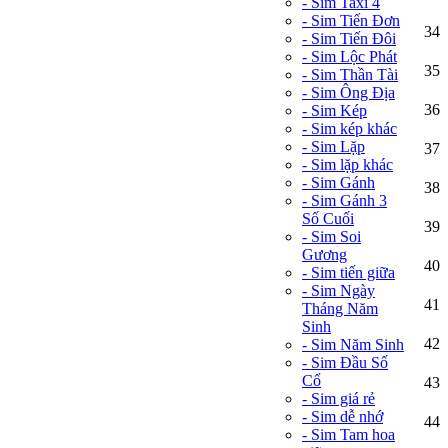
- Sim Taxi 4
- Sim Tiến Đơn
34
- Sim Tiến Đôi
- Sim Lộc Phát
35
- Sim Thần Tài
- Sim Ông Địa
36
- Sim Kép
- Sim kép khác
- Sim Lặp
37
- Sim lặp khác
- Sim Gánh
38
- Sim Gánh 3
Số Cuối
39
- Sim Soi
Gương
40
- Sim tiến giữa
- Sim Ngày
41
Tháng Năm
Sinh
42
- Sim Năm Sinh
- Sim Đầu Số
Cổ
43
- Sim giá rẻ
- Sim dễ nhớ
44
- Sim Tam hoa