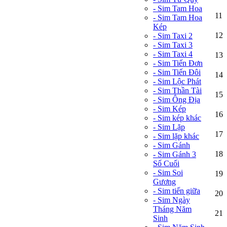
- Sim Tam Hoa
11
- Sim Tam Hoa
Kép
12
- Sim Taxi 2
- Sim Taxi 3
- Sim Taxi 4
13
- Sim Tiến Đơn
- Sim Tiến Đôi
14
- Sim Lộc Phát
- Sim Thần Tài
15
- Sim Ông Địa
- Sim Kép
16
- Sim kép khác
- Sim Lặp
17
- Sim lặp khác
- Sim Gánh
18
- Sim Gánh 3
Số Cuối
- Sim Soi
19
Gương
- Sim tiến giữa
20
- Sim Ngày
Tháng Năm
21
Sinh