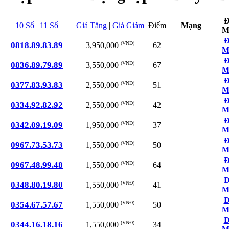
Đ
10 Số
|
11 Số
Giá Tăng
|
Giá Giảm
Điểm
Mạng
M
Đ
0818.89.83.89
(VNĐ)
62
3,950,000
M
Đ
0836.89.79.89
(VNĐ)
67
3,550,000
M
Đ
0377.83.93.83
(VNĐ)
51
2,550,000
M
Đ
0334.92.82.92
(VNĐ)
42
2,550,000
M
Đ
0342.09.19.09
(VNĐ)
37
1,950,000
M
Đ
0967.73.53.73
(VNĐ)
50
1,550,000
M
Đ
0967.48.99.48
(VNĐ)
64
1,550,000
M
Đ
0348.80.19.80
(VNĐ)
41
1,550,000
M
Đ
0354.67.57.67
(VNĐ)
50
1,550,000
M
Đ
0344.16.18.16
(VNĐ)
34
1,550,000