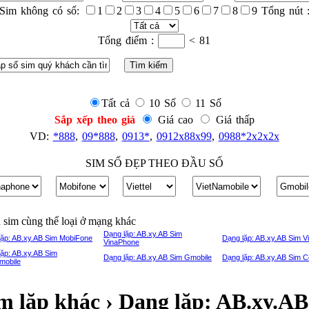
Sim không có số:
1
2
3
4
5
6
7
8
9 Tổng nút 
Tổng điểm :
< 81
Tất cả
10 Số
11 Số
Sắp xếp theo giá
Giá cao
Giá thấp
VD:
*888
,
09*888
,
0913*
,
0912x88x99
,
0988*2x2x2x
SIM SỐ ĐẸP THEO ĐẦU SỐ
sim cùng thể loại ở mạng khác
Dạng lặp: AB.xy.AB Sim
lặp: AB.xy.AB Sim MobiFone
Dạng lặp: AB.xy.AB Sim Vi
VinaPhone
lặp: AB.xy.AB Sim
Dạng lặp: AB.xy.AB Sim Gmobile
Dạng lặp: AB.xy.AB Sim C
mobile
m lặp khác › Dạng lặp: AB.xy.AB