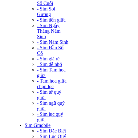
Số Cuối
- Sim Soi
Gương
- Sim tiến giữa
- Sim Ngày
Tháng Năm
Sinh
- Sim Năm Sinh
- Sim Đầu Số
Cổ
- Sim giá rẻ
- Sim dễ nhớ
- Sim Tam hoa
giữa
- Tam hoa giữa
chọn lọc
- Sim tứ quý
giữa
- Sim ngũ quý
giữa
- Sim lục quý
giữa
Sim Gmobile
- Sim Đặc Biệt
- Sim Lục Quý