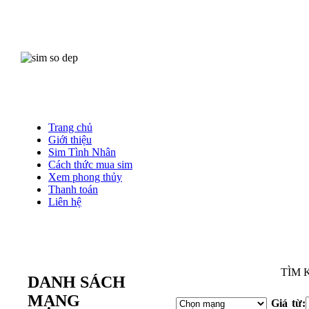
Trang chủ
Giới thiệu
Sim Tình Nhân
Cách thức mua sim
Xem phong thủy
Thanh toán
Liên hệ
M
TÌM 
DANH SÁCH
MẠNG
Giá từ: