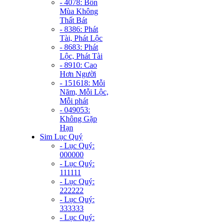
- 4078: Bốn
Mùa Không
Thất Bát
- 8386: Phát
Tài, Phát Lộc
- 8683: Phát
Lộc, Phát Tài
- 8910: Cao
Hơn Người
- 151618: Mỗi
Năm, Mỗi Lộc,
Mỗi phát
- 049053:
Không Gặp
Hạn
Sim Lục Quý
- Lục Quý:
000000
- Lục Quý:
111111
- Lục Quý:
222222
- Lục Quý:
333333
- Lục Quý: