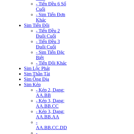
- Tiến Đều 6 Số
Cuối
- Sim Tiến Đơn
Khác
Sim Tiến Đôi
- Tiến Đều 2
Đuôi Cuối
- Tiến Đều 3
Đuôi Cuối
- Sim Tiến Đặc
Biệt
- Tiến Đôi Khác
Sim Lộc Phát
Sim Thần Tài
Sim Ông Địa
Sim Kép
- Kép 2, Dạng:
AA.BB
- Kép 3, Dạng:
AA.BB.CC
- Kép 3, Dạng:
AA.BB.AA
-
AA.BB.CC.DD
-