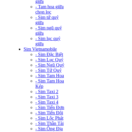
giữa
- Tam hoa giữa
chọn lọc
- Sim tứ quý
giữa
- Sim ngũ quý
giữa
- Sim lục quý
giữa
Sim Vietnamobile
- Sim Đặc Biệt
- Sim Lục Quý
- Sim Ngũ Quý
- Sim Tứ Quý
- Sim Tam Hoa
- Sim Tam Hoa
Kép
- Sim Taxi 2
- Sim Taxi 3
- Sim Taxi 4
- Sim Tiến Đơn
- Sim Tiến Đôi
- Sim Lộc Phát
- Sim Thần Tài
- Sim Ông Địa