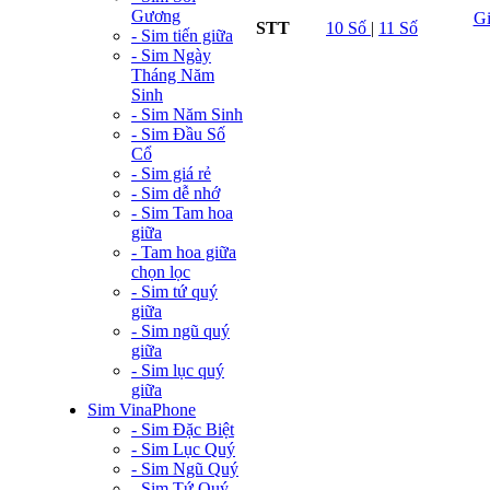
Gương
G
STT
10 Số
|
11 Số
- Sim tiến giữa
- Sim Ngày
Tháng Năm
Sinh
- Sim Năm Sinh
- Sim Đầu Số
Cổ
- Sim giá rẻ
- Sim dễ nhớ
- Sim Tam hoa
giữa
- Tam hoa giữa
chọn lọc
- Sim tứ quý
giữa
- Sim ngũ quý
giữa
- Sim lục quý
giữa
Sim VinaPhone
- Sim Đặc Biệt
- Sim Lục Quý
- Sim Ngũ Quý
- Sim Tứ Quý