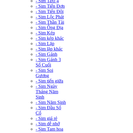
- Sim Taxi 4
- Sim Tiến Đơn
- Sim Tiến Đôi
- Sim Lộc Phát
- Sim Thần Tài
- Sim Ông Địa
- Sim Kép
- Sim kép khác
- Sim Lặp
- Sim lặp khác
- Sim Gánh
- Sim Gánh 3
Số Cuối
- Sim Soi
Gương
- Sim tiến giữa
- Sim Ngày
Tháng Năm
Sinh
- Sim Năm Sinh
- Sim Đầu Số
Cổ
- Sim giá rẻ
- Sim dễ nhớ
- Sim Tam hoa