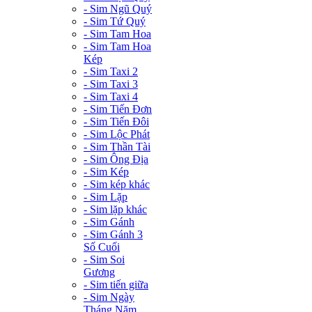
- Sim Ngũ Quý
- Sim Tứ Quý
- Sim Tam Hoa
- Sim Tam Hoa
Kép
- Sim Taxi 2
- Sim Taxi 3
- Sim Taxi 4
- Sim Tiến Đơn
- Sim Tiến Đôi
- Sim Lộc Phát
- Sim Thần Tài
- Sim Ông Địa
- Sim Kép
- Sim kép khác
- Sim Lặp
- Sim lặp khác
- Sim Gánh
- Sim Gánh 3
Số Cuối
- Sim Soi
Gương
- Sim tiến giữa
- Sim Ngày
Tháng Năm