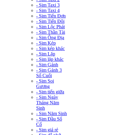
- Sim Taxi 3
- Sim Taxi 4
- Sim Tiến Đơn
- Sim Tiến Đôi
- Sim Lộc Phát
- Sim Thần Tài
- Sim Ông Địa
- Sim Kép
- Sim kép khác
- Sim Lặp
- Sim lặp khác
- Sim Gánh
- Sim Gánh 3
Số Cuối
- Sim Soi
Gương
- Sim tiến giữa
- Sim Ngày
Tháng Năm
Sinh
- Sim Năm Sinh
- Sim Đầu Số
Cổ
- Sim giá rẻ