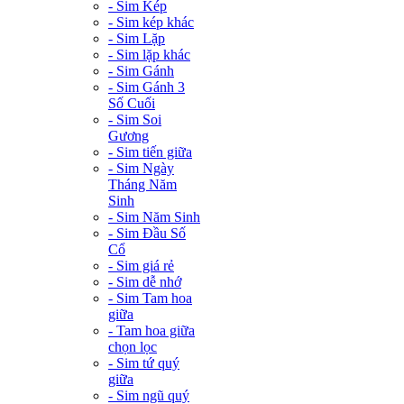
- Sim Kép
- Sim kép khác
- Sim Lặp
- Sim lặp khác
- Sim Gánh
- Sim Gánh 3
Số Cuối
- Sim Soi
Gương
- Sim tiến giữa
- Sim Ngày
Tháng Năm
Sinh
- Sim Năm Sinh
- Sim Đầu Số
Cổ
- Sim giá rẻ
- Sim dễ nhớ
- Sim Tam hoa
giữa
- Tam hoa giữa
chọn lọc
- Sim tứ quý
giữa
- Sim ngũ quý