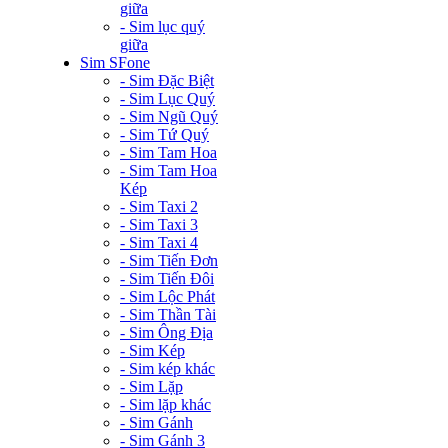
giữa
- Sim lục quý
giữa
Sim SFone
- Sim Đặc Biệt
- Sim Lục Quý
- Sim Ngũ Quý
- Sim Tứ Quý
- Sim Tam Hoa
- Sim Tam Hoa
Kép
- Sim Taxi 2
- Sim Taxi 3
- Sim Taxi 4
- Sim Tiến Đơn
- Sim Tiến Đôi
- Sim Lộc Phát
- Sim Thần Tài
- Sim Ông Địa
- Sim Kép
- Sim kép khác
- Sim Lặp
- Sim lặp khác
- Sim Gánh
- Sim Gánh 3