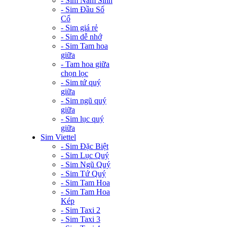
- Sim Năm Sinh
- Sim Đầu Số
Cổ
- Sim giá rẻ
- Sim dễ nhớ
- Sim Tam hoa
giữa
- Tam hoa giữa
chọn lọc
- Sim tứ quý
giữa
- Sim ngũ quý
giữa
- Sim lục quý
giữa
Sim Viettel
- Sim Đặc Biệt
- Sim Lục Quý
- Sim Ngũ Quý
- Sim Tứ Quý
- Sim Tam Hoa
- Sim Tam Hoa
Kép
- Sim Taxi 2
- Sim Taxi 3