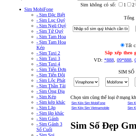
Sim không có số:
1
2
Sim MobiFone
- Sim Đặc Biệt
Tổng 
- Sim Lục Quý
- Sim Ngũ Quý
- Sim Tứ Quý
- Sim Tam Hoa
- Sim Tam Hoa
Tất c
Kép
Sắp xếp theo g
- Sim Taxi 2
- Sim Taxi 3
VD:
*888
,
09*888
,
- Sim Taxi 4
- Sim Tiến Đơn
SIM SỐ
- Sim Tiến Đôi
- Sim Lộc Phát
- Sim Thần Tài
- Sim Ông Địa
- Sim Kép
Chọn sim cùng thể loại ở mạng k
- Sim kép khác
Sim Kép Sim MobiFone
Sim K
- Sim Lặp
Sim Kép Sim Vietnamobile
Sim K
- Sim lặp khác
- Sim Gánh
Sim Số Đẹp Gmo
- Sim Gánh 3
Số Cuối
- Sim Soi