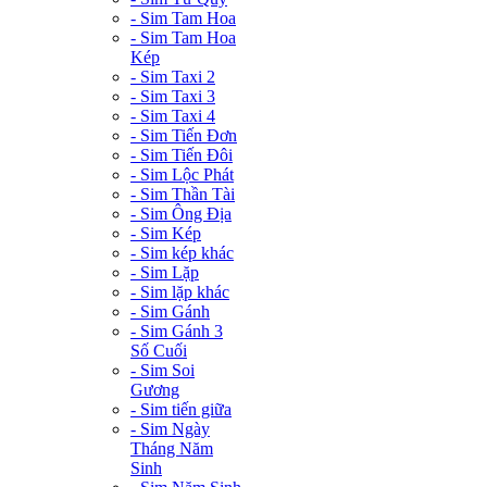
- Sim Tam Hoa
- Sim Tam Hoa
Kép
- Sim Taxi 2
- Sim Taxi 3
- Sim Taxi 4
- Sim Tiến Đơn
- Sim Tiến Đôi
- Sim Lộc Phát
- Sim Thần Tài
- Sim Ông Địa
- Sim Kép
- Sim kép khác
- Sim Lặp
- Sim lặp khác
- Sim Gánh
- Sim Gánh 3
Số Cuối
- Sim Soi
Gương
- Sim tiến giữa
- Sim Ngày
Tháng Năm
Sinh