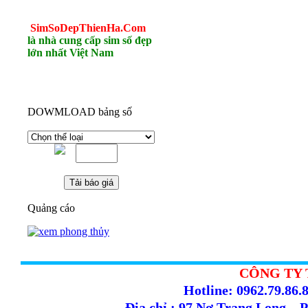
SimSoDepThienHa.Com
là nhà cung cấp sim số đẹp
lớn nhất Việt Nam
DOWMLOAD bảng số
Quảng cáo
CÔNG TY 
Hotline: 0962.79.86.8
Địa chỉ : 97 Nơ Trang Long –