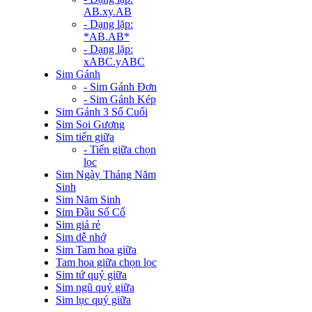
AB.xy.AB
- Dạng lặp:
*AB.AB*
- Dạng lặp:
xABC.yABC
Sim Gánh
- Sim Gánh Đơn
- Sim Gánh Kép
Sim Gánh 3 Số Cuối
Sim Soi Gương
Sim tiến giữa
- Tiến giữa chọn
lọc
Sim Ngày Tháng Năm
Sinh
Sim Năm Sinh
Sim Đầu Số Cổ
Sim giá rẻ
Sim dễ nhớ
Sim Tam hoa giữa
Tam hoa giữa chọn lọc
Sim tứ quý giữa
Sim ngũ quý giữa
Sim lục quý giữa