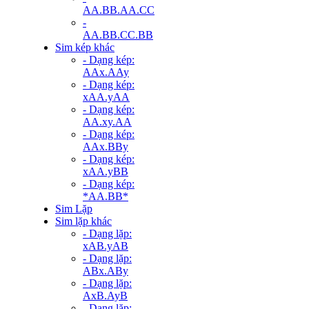
AA.BB.AA.CC
-
AA.BB.CC.BB
Sim kép khác
- Dạng kép:
AAx.AAy
- Dạng kép:
xAA.yAA
- Dạng kép:
AA.xy.AA
- Dạng kép:
AAx.BBy
- Dạng kép:
xAA.yBB
- Dạng kép:
*AA.BB*
Sim Lặp
Sim lặp khác
- Dạng lặp:
xAB.yAB
- Dạng lặp:
ABx.ABy
- Dạng lặp:
AxB.AyB
- Dạng lặp: