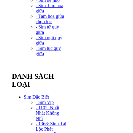
- Sim dễ nhớ
- Sim Tam hoa
giữa
- Tam hoa giữa
chọn lọc
- Sim tứ quý
giữa
- Sim ngũ quý
giữa
- Sim lục quý
giữa
DANH SÁCH
LOẠI
Sim Đặc Biệt
- Sim Vip
- 1102: Nhất
Nhất Không
Nhì
- 1368: Sinh Tài
Lộc Phát