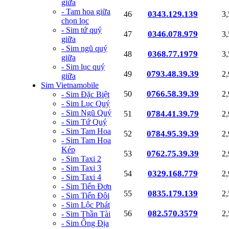
giữa
- Tam hoa giữa
0343.129.139
46
3
chọn lọc
- Sim tứ quý
0346.078.979
47
3
giữa
- Sim ngũ quý
0368.77.1979
48
3
giữa
- Sim lục quý
0793.48.39.39
49
2
giữa
Sim Vietnamobile
0766.58.39.39
50
2
- Sim Đặc Biệt
- Sim Lục Quý
- Sim Ngũ Quý
0784.41.39.79
51
2
- Sim Tứ Quý
- Sim Tam Hoa
0784.95.39.39
52
2
- Sim Tam Hoa
Kép
0762.75.39.39
53
2
- Sim Taxi 2
- Sim Taxi 3
0329.168.779
54
2
- Sim Taxi 4
- Sim Tiến Đơn
0835.179.139
55
2
- Sim Tiến Đôi
- Sim Lộc Phát
082.570.3579
56
2
- Sim Thần Tài
- Sim Ông Địa