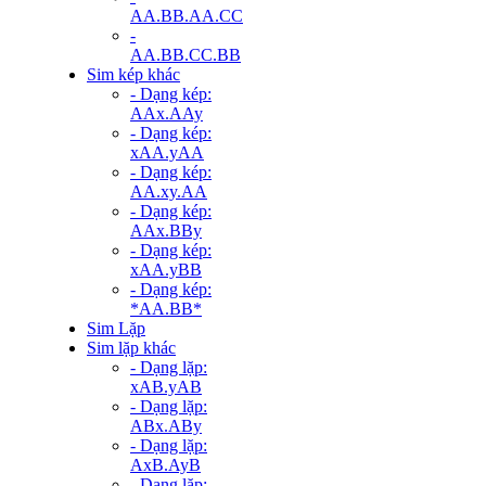
AA.BB.AA.CC
-
AA.BB.CC.BB
Sim kép khác
- Dạng kép:
AAx.AAy
- Dạng kép:
xAA.yAA
- Dạng kép:
AA.xy.AA
- Dạng kép:
AAx.BBy
- Dạng kép:
xAA.yBB
- Dạng kép:
*AA.BB*
Sim Lặp
Sim lặp khác
- Dạng lặp:
xAB.yAB
- Dạng lặp:
ABx.ABy
- Dạng lặp:
AxB.AyB
- Dạng lặp: