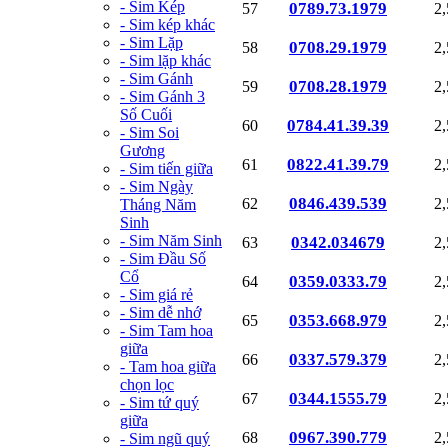
- Sim Kép
0789.73.1979
57
2
- Sim kép khác
- Sim Lặp
0708.29.1979
58
2
- Sim lặp khác
- Sim Gánh
0708.28.1979
59
2
- Sim Gánh 3
Số Cuối
0784.41.39.39
60
2
- Sim Soi
Gương
0822.41.39.79
61
2
- Sim tiến giữa
- Sim Ngày
0846.439.539
62
2
Tháng Năm
Sinh
- Sim Năm Sinh
0342.034679
63
2
- Sim Đầu Số
Cổ
0359.0333.79
64
2
- Sim giá rẻ
- Sim dễ nhớ
0353.668.979
65
2
- Sim Tam hoa
giữa
0337.579.379
66
2
- Tam hoa giữa
chọn lọc
0344.1555.79
67
2
- Sim tứ quý
giữa
0967.390.779
68
2
- Sim ngũ quý