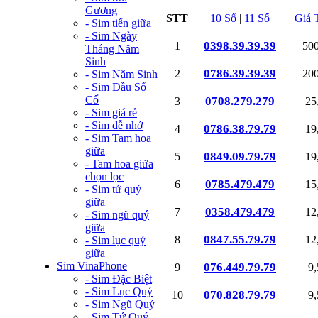
Gương
STT
10 Số
|
11 Số
Giá 
- Sim tiến giữa
- Sim Ngày
0398.39.39.39
1
50
Tháng Năm
Sinh
0786.39.39.39
2
20
- Sim Năm Sinh
- Sim Đầu Số
Cổ
0708.279.279
3
25
- Sim giá rẻ
- Sim dễ nhớ
0786.38.79.79
4
19
- Sim Tam hoa
giữa
0849.09.79.79
5
19
- Tam hoa giữa
chọn lọc
0785.479.479
6
15
- Sim tứ quý
giữa
0358.479.479
7
12
- Sim ngũ quý
giữa
0847.55.79.79
8
12
- Sim lục quý
giữa
Sim VinaPhone
076.449.79.79
9
9
- Sim Đặc Biệt
- Sim Lục Quý
070.828.79.79
10
9
- Sim Ngũ Quý
- Sim Tứ Quý