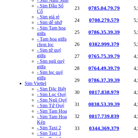
- Sim Năm Sinh
- Sim Đầu Số
0785.04.79.79
23
5
Cổ
- Sim giá rẻ
0708.279.579
24
5
- Sim dễ nhớ
- Sim Tam hoa
0786.35.39.39
25
5
giữa
- Tam hoa giữa
0382.999.379
26
5
chọn lọc
- Sim tứ quý
giữa
0765.75.39.79
27
4
- Sim ngũ quý
giữa
0764.49.39.79
28
4
- Sim lục quý
giữa
0786.37.39.39
29
4
Sim Viettel
- Sim Đặc Biệt
0817.838.979
30
4
- Sim Lục Quý
- Sim Ngũ Quý
0838.53.39.39
31
4
- Sim Tứ Quý
- Sim Tam Hoa
0817.739.839
32
4
- Sim Tam Hoa
Kép
- Sim Taxi 2
0344.369.379
33
4
- Sim Taxi 3