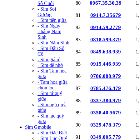
0967.35.30.39
80
1
Số Cuối
- Sim Soi
Gương
0914.7.35679
81
1
- Sim tiến giữa
- Sim Ngày
0914.59.2779
82
1
Tháng Năm
Sinh
0818.599.379
83
1
- Sim Năm Sinh
- Sim Đầu Số
0849.638.939
84
1
Cổ
- Sim giá rẻ
0915.446.939
85
1
- Sim dễ nhớ
- Sim Tam hoa
0786.088.979
86
1
giữa
- Tam hoa giữa
chọn lọc
0785.476.479
87
1
- Sim tứ quý
giữa
0337.380.979
88
1
- Sim ngũ quý
giữa
0358.40.5679
89
1
- Sim lục quý
giữa
0329.478.379
90
1
Sim Gmobile
- Sim Đặc Biệt
0349.005.779
91
1
- Sim Lục Quý