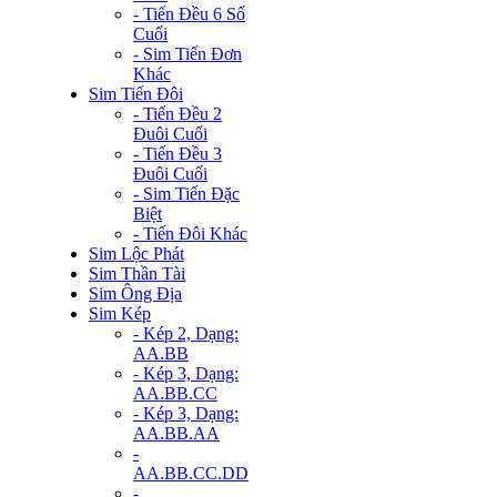
- Tiến Đều 6 Số
Cuối
- Sim Tiến Đơn
Khác
Sim Tiến Đôi
- Tiến Đều 2
Đuôi Cuối
- Tiến Đều 3
Đuôi Cuối
- Sim Tiến Đặc
Biệt
- Tiến Đôi Khác
Sim Lộc Phát
Sim Thần Tài
Sim Ông Địa
Sim Kép
- Kép 2, Dạng:
AA.BB
- Kép 3, Dạng:
AA.BB.CC
- Kép 3, Dạng:
AA.BB.AA
-
AA.BB.CC.DD
-