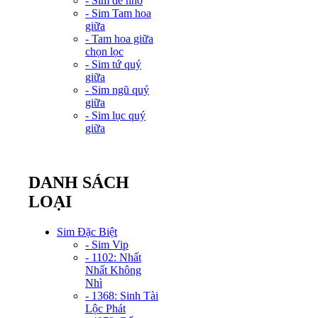
- Sim dễ nhớ
- Sim Tam hoa
giữa
- Tam hoa giữa
chọn lọc
- Sim tứ quý
giữa
- Sim ngũ quý
giữa
- Sim lục quý
giữa
DANH SÁCH
LOẠI
Sim Đặc Biệt
- Sim Vip
- 1102: Nhất
Nhất Không
Nhì
- 1368: Sinh Tài
Lộc Phát