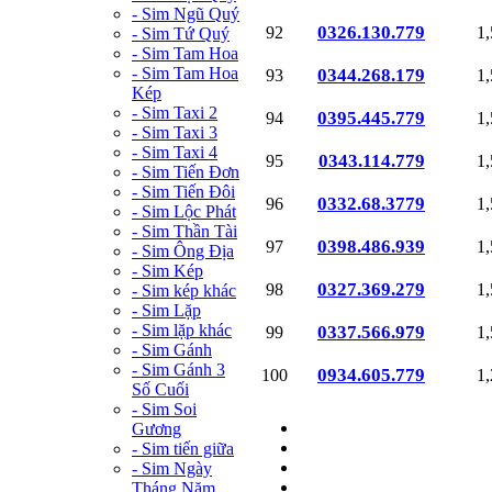
- Sim Ngũ Quý
0326.130.779
92
1
- Sim Tứ Quý
- Sim Tam Hoa
- Sim Tam Hoa
0344.268.179
93
1
Kép
- Sim Taxi 2
0395.445.779
94
1
- Sim Taxi 3
- Sim Taxi 4
0343.114.779
95
1
- Sim Tiến Đơn
- Sim Tiến Đôi
0332.68.3779
96
1
- Sim Lộc Phát
- Sim Thần Tài
0398.486.939
97
1
- Sim Ông Địa
- Sim Kép
0327.369.279
98
1
- Sim kép khác
- Sim Lặp
- Sim lặp khác
0337.566.979
99
1
- Sim Gánh
- Sim Gánh 3
0934.605.779
100
1
Số Cuối
- Sim Soi
Gương
- Sim tiến giữa
- Sim Ngày
Tháng Năm