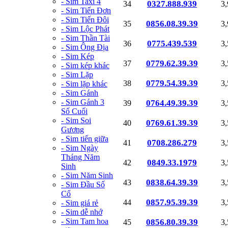
- Sim Taxi 4
0327.888.939
34
3
- Sim Tiến Đơn
- Sim Tiến Đôi
0856.08.39.39
35
3
- Sim Lộc Phát
- Sim Thần Tài
0775.439.539
36
3
- Sim Ông Địa
- Sim Kép
0779.62.39.39
37
3
- Sim kép khác
- Sim Lặp
0779.54.39.39
38
3
- Sim lặp khác
- Sim Gánh
- Sim Gánh 3
0764.49.39.39
39
3
Số Cuối
- Sim Soi
0769.61.39.39
40
3
Gương
- Sim tiến giữa
0708.286.279
41
3
- Sim Ngày
Tháng Năm
0849.33.1979
42
3
Sinh
- Sim Năm Sinh
0838.64.39.39
43
3
- Sim Đầu Số
Cổ
0857.95.39.39
44
3
- Sim giá rẻ
- Sim dễ nhớ
- Sim Tam hoa
0856.80.39.39
45
3