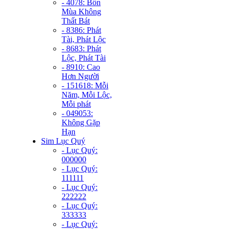
- 4078: Bốn
Mùa Không
Thất Bát
- 8386: Phát
Tài, Phát Lộc
- 8683: Phát
Lộc, Phát Tài
- 8910: Cao
Hơn Người
- 151618: Mỗi
Năm, Mỗi Lộc,
Mỗi phát
- 049053:
Không Gặp
Hạn
Sim Lục Quý
- Lục Quý:
000000
- Lục Quý:
111111
- Lục Quý:
222222
- Lục Quý:
333333
- Lục Quý: