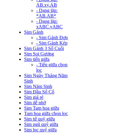
AB.xy.AB
- Dạng lặp:
*AB.AB*
- Dạng lặp:
xABC.yABC
Sim Gánh
- Sim Gánh Đơn
- Sim Gánh Kép
Sim Gánh 3 Số Cuối
Sim Soi Gương
Sim tiến giữa
- Tiến giữa chọn
lọc
Sim Ngày Tháng Năm
Sinh
Sim Năm Sinh
Sim Đầu Số Cổ
Sim giá rẻ
Sim dễ nhớ
Sim Tam hoa giữa
Tam hoa giữa chọn lọc
Sim tứ quý giữa
Sim ngũ quý giữa
Sim lục quý giữa