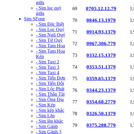
giữa
- Sim lục quý
0705.12.12.79
69
1
giữa
Sim SFone
0846.13.1979
70
1
- Sim Đặc Biệt
- Sim Lục Quý
0914.93.1379
71
1
- Sim Ngũ Quý
- Sim Tứ Quý
0967.306.779
72
1
- Sim Tam Hoa
- Sim Tam Hoa
0332.15.1379
73
1
Kép
- Sim Taxi 2
0353.51.1379
74
1
- Sim Taxi 3
- Sim Taxi 4
- Sim Tiến Đơn
0359.65.1379
75
1
- Sim Tiến Đôi
- Sim Lộc Phát
0344.23.1379
76
1
- Sim Thần Tài
- Sim Ông Địa
0354.68.2779
77
1
- Sim Kép
- Sim kép khác
0326.50.1379
78
1
- Sim Lặp
- Sim lặp khác
0375.288.779
79
1
- Sim Gánh
- Sim Gánh 3