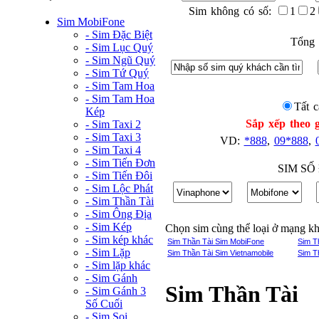
Sim không có số:
1
2
Sim MobiFone
- Sim Đặc Biệt
Tổng 
- Sim Lục Quý
- Sim Ngũ Quý
- Sim Tứ Quý
- Sim Tam Hoa
- Sim Tam Hoa
Tất c
Kép
Sắp xếp theo g
- Sim Taxi 2
- Sim Taxi 3
VD:
*888
,
09*888
,
- Sim Taxi 4
- Sim Tiến Đơn
SIM SỐ
- Sim Tiến Đôi
- Sim Lộc Phát
- Sim Thần Tài
- Sim Ông Địa
- Sim Kép
Chọn sim cùng thể loại ở mạng k
- Sim kép khác
Sim Thần Tài Sim MobiFone
Sim T
- Sim Lặp
Sim Thần Tài Sim Vietnamobile
Sim T
- Sim lặp khác
- Sim Gánh
Sim Thần Tài
- Sim Gánh 3
Số Cuối
- Sim Soi