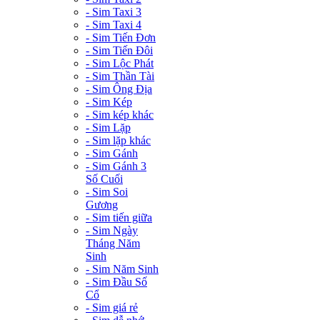
- Sim Taxi 3
- Sim Taxi 4
- Sim Tiến Đơn
- Sim Tiến Đôi
- Sim Lộc Phát
- Sim Thần Tài
- Sim Ông Địa
- Sim Kép
- Sim kép khác
- Sim Lặp
- Sim lặp khác
- Sim Gánh
- Sim Gánh 3
Số Cuối
- Sim Soi
Gương
- Sim tiến giữa
- Sim Ngày
Tháng Năm
Sinh
- Sim Năm Sinh
- Sim Đầu Số
Cổ
- Sim giá rẻ