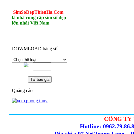
SimSoDepThienHa.Com
là nhà cung cấp sim số đẹp
lớn nhất Việt Nam
DOWMLOAD bảng số
Quảng cáo
CÔNG TY 
Hotline: 0962.79.86.8
Địa chỉ : 97 Nơ Trang Long –