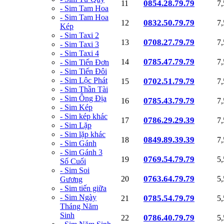
0854.28.79.79
11
7
- Sim Tam Hoa
- Sim Tam Hoa
0832.50.79.79
12
7
Kép
- Sim Taxi 2
0708.27.79.79
13
7
- Sim Taxi 3
- Sim Taxi 4
0785.47.79.79
14
7
- Sim Tiến Đơn
- Sim Tiến Đôi
- Sim Lộc Phát
0702.51.79.79
15
7
- Sim Thần Tài
- Sim Ông Địa
0785.43.79.79
16
7
- Sim Kép
- Sim kép khác
0786.29.29.39
17
7
- Sim Lặp
- Sim lặp khác
0849.89.39.39
18
7
- Sim Gánh
- Sim Gánh 3
0769.54.79.79
19
5
Số Cuối
- Sim Soi
0763.64.79.79
20
5
Gương
- Sim tiến giữa
- Sim Ngày
0785.54.79.79
21
5
Tháng Năm
Sinh
0786.40.79.79
22
5