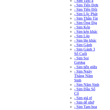
- Sim Taxi 4
- Sim Tiến Đơn
- Sim Tiến Đôi
- Sim Lộc Phát
- Sim Thần Tài
- Sim Ông Địa
- Sim Kép
- Sim kép khác
- Sim Lặp
- Sim lặp khác
- Sim Gánh
- Sim Gánh 3
Số Cuối
- Sim Soi
Gương
- Sim tiến giữa
- Sim Ngày
Tháng Năm
Sinh
- Sim Năm Sinh
- Sim Đầu Số
Cổ
- Sim giá rẻ
- Sim dễ nhớ
- Sim Tam hoa