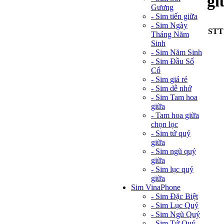
gi
Gương
- Sim tiến giữa
- Sim Ngày
STT
Tháng Năm
Sinh
- Sim Năm Sinh
- Sim Đầu Số
Cổ
- Sim giá rẻ
- Sim dễ nhớ
- Sim Tam hoa
giữa
- Tam hoa giữa
chọn lọc
- Sim tứ quý
giữa
- Sim ngũ quý
giữa
- Sim lục quý
giữa
Sim VinaPhone
- Sim Đặc Biệt
- Sim Lục Quý
- Sim Ngũ Quý
- Sim Tứ Quý