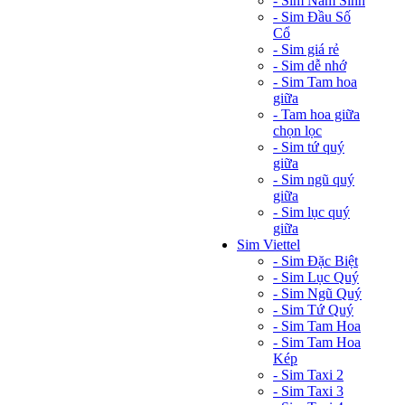
- Sim Năm Sinh
- Sim Đầu Số
Cổ
- Sim giá rẻ
- Sim dễ nhớ
- Sim Tam hoa
giữa
- Tam hoa giữa
chọn lọc
- Sim tứ quý
giữa
- Sim ngũ quý
giữa
- Sim lục quý
giữa
Sim Viettel
- Sim Đặc Biệt
- Sim Lục Quý
- Sim Ngũ Quý
- Sim Tứ Quý
- Sim Tam Hoa
- Sim Tam Hoa
Kép
- Sim Taxi 2
- Sim Taxi 3