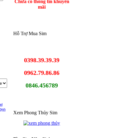
Chưa có thông tin khuyến
:
mãi
Hỗ Trợ Mua Sim
0398.39.39.39
0962.79.86.86
0846.456789
el
Định
Xem Phong Thủy Sim