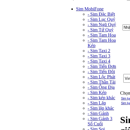
Sim MobiFone
- Sim Đặc Biệt
- Sim Lục Quý
- Sim Ngũ Quý
- Sim Tứ Quý
- Sim Tam Hoa
- Sim Tam Hoa
Kép
- Sim Taxi 2
- Sim Taxi 3
- Sim Taxi 4
- Sim Tiến Đơn
- Sim Tiến Đôi
- Sim Lộc Phát
- Sim Thần Tài
- Sim Ông Địa
- Sim Kép
Chọn 
- Sim kép khác
Sim l
- Sim Lặp
Sim lụ
- Sim lặp khác
- Sim Gánh
Si
- Sim Gánh 3
Số Cuối
- Sim Soi