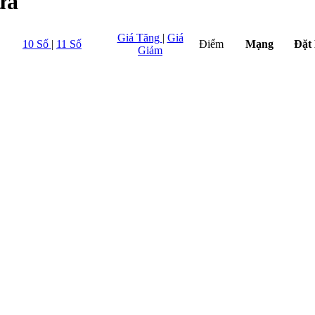
ữa
Giá Tăng
|
Giá
10 Số
|
11 Số
Điểm
Mạng
Đặt
Giảm