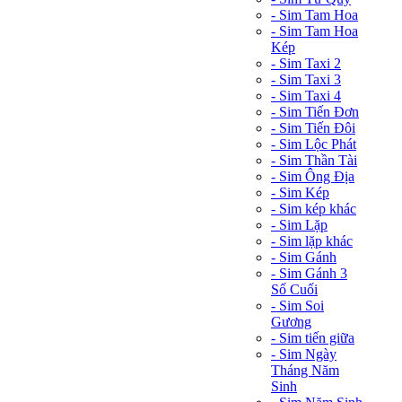
- Sim Tam Hoa
- Sim Tam Hoa
Kép
- Sim Taxi 2
- Sim Taxi 3
- Sim Taxi 4
- Sim Tiến Đơn
- Sim Tiến Đôi
- Sim Lộc Phát
- Sim Thần Tài
- Sim Ông Địa
- Sim Kép
- Sim kép khác
- Sim Lặp
- Sim lặp khác
- Sim Gánh
- Sim Gánh 3
Số Cuối
- Sim Soi
Gương
- Sim tiến giữa
- Sim Ngày
Tháng Năm
Sinh