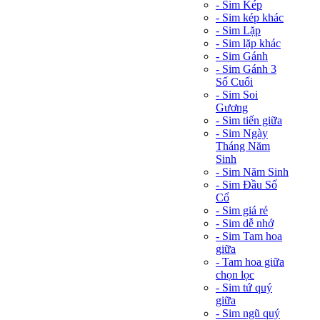
- Sim Kép
- Sim kép khác
- Sim Lặp
- Sim lặp khác
- Sim Gánh
- Sim Gánh 3
Số Cuối
- Sim Soi
Gương
- Sim tiến giữa
- Sim Ngày
Tháng Năm
Sinh
- Sim Năm Sinh
- Sim Đầu Số
Cổ
- Sim giá rẻ
- Sim dễ nhớ
- Sim Tam hoa
giữa
- Tam hoa giữa
chọn lọc
- Sim tứ quý
giữa
- Sim ngũ quý