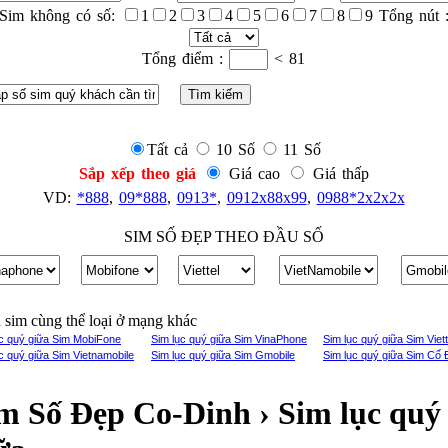
Sim không có số:
1
2
3
4
5
6
7
8
9 Tổng nút 
Tổng điểm :
< 81
Tất cả
10 Số
11 Số
Sắp xếp theo giá
Giá cao
Giá thấp
VD:
*888
,
09*888
,
0913*
,
0912x88x99
,
0988*2x2x2x
SIM SỐ ĐẸP THEO ĐẦU SỐ
sim cùng thể loại ở mạng khác
ục quý giữa Sim MobiFone
Sim lục quý giữa Sim VinaPhone
Sim lục quý giữa Sim Viett
c quý giữa Sim Vietnamobile
Sim lục quý giữa Sim Gmobile
Sim lục quý giữa Sim Cố 
m Số Đẹp Co-Dinh › Sim lục quý