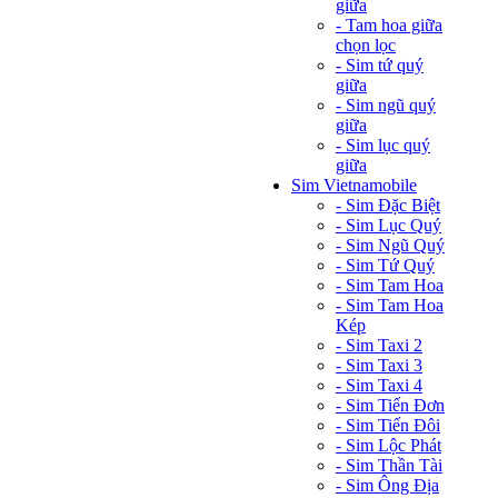
giữa
- Tam hoa giữa
chọn lọc
- Sim tứ quý
giữa
- Sim ngũ quý
giữa
- Sim lục quý
giữa
Sim Vietnamobile
- Sim Đặc Biệt
- Sim Lục Quý
- Sim Ngũ Quý
- Sim Tứ Quý
- Sim Tam Hoa
- Sim Tam Hoa
Kép
- Sim Taxi 2
- Sim Taxi 3
- Sim Taxi 4
- Sim Tiến Đơn
- Sim Tiến Đôi
- Sim Lộc Phát
- Sim Thần Tài
- Sim Ông Địa