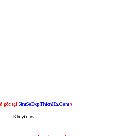
SimSoDepThienHa.Com
với hàng triệu Sim Giá Rẻ Viettel, Mobi
Khuyến mại