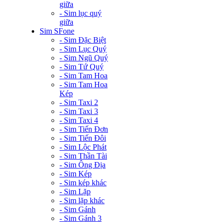
giữa
- Sim lục quý
giữa
Sim SFone
- Sim Đặc Biệt
- Sim Lục Quý
- Sim Ngũ Quý
- Sim Tứ Quý
- Sim Tam Hoa
- Sim Tam Hoa
Kép
- Sim Taxi 2
- Sim Taxi 3
- Sim Taxi 4
- Sim Tiến Đơn
- Sim Tiến Đôi
- Sim Lộc Phát
- Sim Thần Tài
- Sim Ông Địa
- Sim Kép
- Sim kép khác
- Sim Lặp
- Sim lặp khác
- Sim Gánh
- Sim Gánh 3