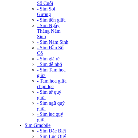
Số Cuối
- Sim Soi
Gương
- Sim tiến giữa
- Sim Ngày
Tháng Năm
Sinh
- Sim Năm Sinh
- Sim Đầu Số
Cổ
- Sim giá rẻ
- Sim dễ nhớ
- Sim Tam hoa
giữa
- Tam hoa giữa
chọn lọc
- Sim tứ quý
giữa
- Sim ngũ quý
giữa
- Sim lục quý
giữa
Sim Gmobile
- Sim Đặc Biệt
- Sim Lục Quý