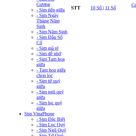
Gương
G
STT
10 Số
|
11 Số
- Sim tiến giữa
- Sim Ngày
Tháng Năm
Sinh
- Sim Năm Sinh
- Sim Đầu Số
Cổ
- Sim giá rẻ
- Sim dễ nhớ
- Sim Tam hoa
giữa
- Tam hoa giữa
chọn lọc
- Sim tứ quý
giữa
- Sim ngũ quý
giữa
- Sim lục quý
giữa
Sim VinaPhone
- Sim Đặc Biệt
- Sim Lục Quý
- Sim Ngũ Quý
- Sim Tứ Quý