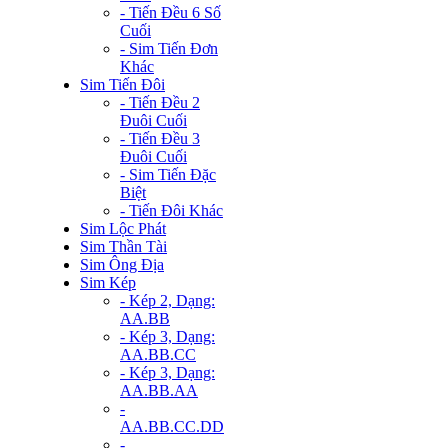
- Tiến Đều 6 Số
Cuối
- Sim Tiến Đơn
Khác
Sim Tiến Đôi
- Tiến Đều 2
Đuôi Cuối
- Tiến Đều 3
Đuôi Cuối
- Sim Tiến Đặc
Biệt
- Tiến Đôi Khác
Sim Lộc Phát
Sim Thần Tài
Sim Ông Địa
Sim Kép
- Kép 2, Dạng:
AA.BB
- Kép 3, Dạng:
AA.BB.CC
- Kép 3, Dạng:
AA.BB.AA
-
AA.BB.CC.DD
-