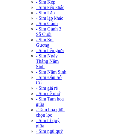
- Sim Kép
- Sim kép khác
- Sim Lặp
- Sim lặp khác
- Sim Gánh
- Sim Gánh 3
Số Cuối
- Sim Soi
Gương
- Sim tiến giữa
- Sim Ngày
Tháng Năm
Sinh
- Sim Năm Sinh
- Sim Đầu Số
Cổ
- Sim giá rẻ
- Sim dễ nhớ
- Sim Tam hoa
giữa
- Tam hoa giữa
chọn lọc
- Sim tứ quý
giữa
- Sim ngũ quý