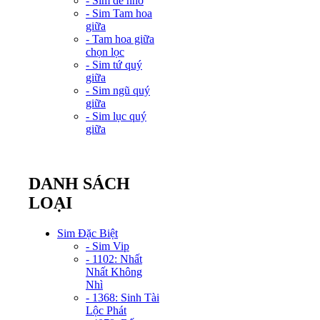
- Sim dễ nhớ
- Sim Tam hoa
giữa
- Tam hoa giữa
chọn lọc
- Sim tứ quý
giữa
- Sim ngũ quý
giữa
- Sim lục quý
giữa
DANH SÁCH
LOẠI
Sim Đặc Biệt
- Sim Vip
- 1102: Nhất
Nhất Không
Nhì
- 1368: Sinh Tài
Lộc Phát