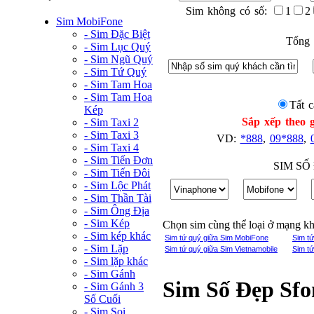
Sim không có số:
1
2
Sim MobiFone
- Sim Đặc Biệt
Tổng 
- Sim Lục Quý
- Sim Ngũ Quý
- Sim Tứ Quý
- Sim Tam Hoa
- Sim Tam Hoa
Tất c
Kép
Sắp xếp theo g
- Sim Taxi 2
- Sim Taxi 3
VD:
*888
,
09*888
,
- Sim Taxi 4
- Sim Tiến Đơn
SIM SỐ
- Sim Tiến Đôi
- Sim Lộc Phát
- Sim Thần Tài
- Sim Ông Địa
- Sim Kép
Chọn sim cùng thể loại ở mạng k
- Sim kép khác
Sim tứ quý giữa Sim MobiFone
Sim t
- Sim Lặp
Sim tứ quý giữa Sim Vietnamobile
Sim t
- Sim lặp khác
- Sim Gánh
Sim Số Đẹp Sfo
- Sim Gánh 3
Số Cuối
- Sim Soi