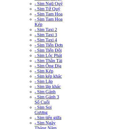
- Sim Ngũ Quý
- Sim Tứ Quý
- Sim Tam Hoa
- Sim Tam Hoa
Kép
- Sim Taxi 2
- Sim Taxi 3
- Sim Taxi 4
- Sim Tiến Đơn
- Sim Tiến Đôi
- Sim Lộc Phát
- Sim Thần Tài
- Sim Ông Địa
- Sim Kép
- Sim kép khác
- Sim Lặp
- Sim lặp khác
- Sim Gánh
- Sim Gánh 3
Số Cuối
- Sim Soi
Gương
- Sim tiến giữa
- Sim Ngày
Tháng Năm