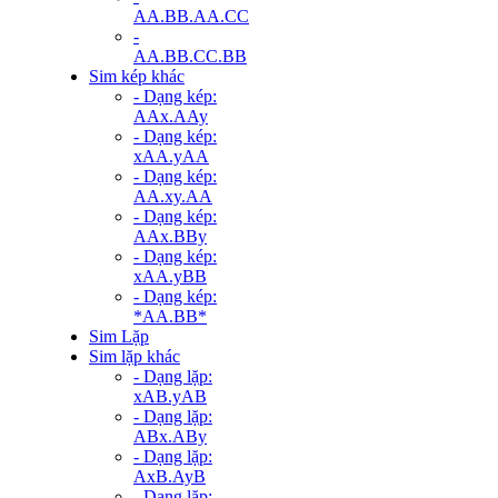
AA.BB.AA.CC
-
AA.BB.CC.BB
Sim kép khác
- Dạng kép:
AAx.AAy
- Dạng kép:
xAA.yAA
- Dạng kép:
AA.xy.AA
- Dạng kép:
AAx.BBy
- Dạng kép:
xAA.yBB
- Dạng kép:
*AA.BB*
Sim Lặp
Sim lặp khác
- Dạng lặp:
xAB.yAB
- Dạng lặp:
ABx.ABy
- Dạng lặp:
AxB.AyB
- Dạng lặp: