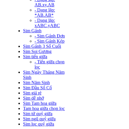
AB.xy.AB
- Dạng lặp:
*AB.AB*
- Dạng lặp:
xABC.yABC
Sim Gánh
- Sim Gánh Đơn
- Sim Gánh Kép
Sim Gánh 3 Số Cuối
Sim Soi Gương
Sim tiến giữa
- Tiến giữa chọn
lọc
Sim Ngày Tháng Năm
Sinh
Sim Năm Sinh
Sim Đầu Số Cổ
Sim giá rẻ
Sim dễ nhớ
Sim Tam hoa giữa
Tam hoa giữa chọn lọc
Sim tứ quý giữa
Sim ngũ quý giữa
Sim lục quý giữa