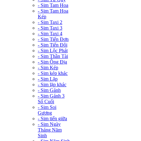
- Sim Tam Hoa
- Sim Tam Hoa
Kép
- Sim Taxi 2
- Sim Taxi 3
- Sim Taxi 4
- Sim Tiến Đơn
- Sim Tiến Đôi
- Sim Lộc Phát
- Sim Thần Tài
- Sim Ông Địa
- Sim Kép
- Sim kép khác
- Sim Lặp
- Sim lặp khác
- Sim Gánh
- Sim Gánh 3
Số Cuối
- Sim Soi
Gương
- Sim tiến giữa
- Sim Ngày
Tháng Năm
Sinh