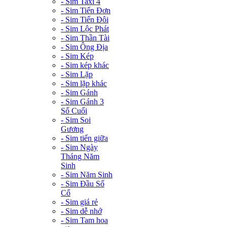
- Sim Taxi 4
- Sim Tiến Đơn
- Sim Tiến Đôi
- Sim Lộc Phát
- Sim Thần Tài
- Sim Ông Địa
- Sim Kép
- Sim kép khác
- Sim Lặp
- Sim lặp khác
- Sim Gánh
- Sim Gánh 3
Số Cuối
- Sim Soi
Gương
- Sim tiến giữa
- Sim Ngày
Tháng Năm
Sinh
- Sim Năm Sinh
- Sim Đầu Số
Cổ
- Sim giá rẻ
- Sim dễ nhớ
- Sim Tam hoa