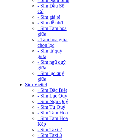
- Sim Năm Sinh
- Sim Đầu Số
Cổ
- Sim giá rẻ
- Sim dễ nhớ
- Sim Tam hoa
giữa
- Tam hoa giữa
chọn lọc
- Sim tứ quý
giữa
- Sim ngũ quý
giữa
- Sim lục quý
giữa
Sim Viettel
- Sim Đặc Biệt
- Sim Lục Quý
- Sim Ngũ Quý
- Sim Tứ Quý
- Sim Tam Hoa
- Sim Tam Hoa
Kép
- Sim Taxi 2
- Sim Taxi 3