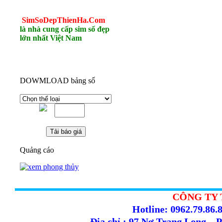
SimSoDepThienHa.Com
là nhà cung cấp sim số đẹp
lớn nhất Việt Nam
DOWMLOAD bảng số
Quảng cáo
CÔNG TY 
Hotline: 0962.79.86.8
Địa chỉ : 97 Nơ Trang Long –