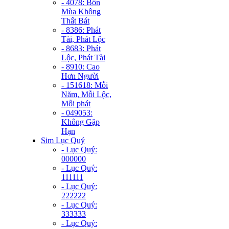
- 4078: Bốn
Mùa Không
Thất Bát
- 8386: Phát
Tài, Phát Lộc
- 8683: Phát
Lộc, Phát Tài
- 8910: Cao
Hơn Người
- 151618: Mỗi
Năm, Mỗi Lộc,
Mỗi phát
- 049053:
Không Gặp
Hạn
Sim Lục Quý
- Lục Quý:
000000
- Lục Quý:
111111
- Lục Quý:
222222
- Lục Quý:
333333
- Lục Quý: