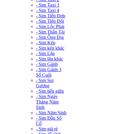
- Sim Taxi 3
- Sim Taxi 4
- Sim Tiến Đơn
- Sim Tiến Đôi
- Sim Lộc Phát
- Sim Thần Tài
- Sim Ông Địa
- Sim Kép
- Sim kép khác
- Sim Lặp
- Sim lặp khác
- Sim Gánh
- Sim Gánh 3
Số Cuối
- Sim Soi
Gương
- Sim tiến giữa
- Sim Ngày
Tháng Năm
Sinh
- Sim Năm Sinh
- Sim Đầu Số
Cổ
- Sim giá rẻ