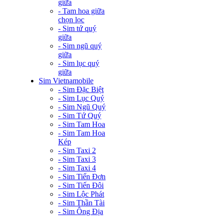
giữa
- Tam hoa giữa
chọn lọc
- Sim tứ quý
giữa
- Sim ngũ quý
giữa
- Sim lục quý
giữa
Sim Vietnamobile
- Sim Đặc Biệt
- Sim Lục Quý
- Sim Ngũ Quý
- Sim Tứ Quý
- Sim Tam Hoa
- Sim Tam Hoa
Kép
- Sim Taxi 2
- Sim Taxi 3
- Sim Taxi 4
- Sim Tiến Đơn
- Sim Tiến Đôi
- Sim Lộc Phát
- Sim Thần Tài
- Sim Ông Địa