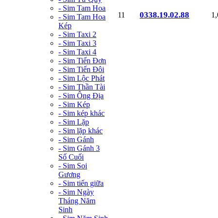
- Sim Tam Hoa
0338.19.02.88
11
1
- Sim Tam Hoa
Kép
- Sim Taxi 2
- Sim Taxi 3
- Sim Taxi 4
- Sim Tiến Đơn
- Sim Tiến Đôi
- Sim Lộc Phát
- Sim Thần Tài
- Sim Ông Địa
- Sim Kép
- Sim kép khác
- Sim Lặp
- Sim lặp khác
- Sim Gánh
- Sim Gánh 3
Số Cuối
- Sim Soi
Gương
- Sim tiến giữa
- Sim Ngày
Tháng Năm
Sinh