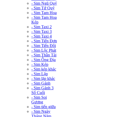
- Sim Ngũ Quý
- Sim Tứ Quý
- Sim Tam Hoa
- Sim Tam Hoa
Kép
- Sim Taxi 2
- Sim Taxi 3
- Sim Taxi 4
- Sim Tiến Đơn
- Sim Tiến Đôi
- Sim Lộc Phát
- Sim Thần Tài
- Sim Ông Địa
- Sim Kép
- Sim kép khác
- Sim Lặp
- Sim lặp khác
- Sim Gánh
- Sim Gánh 3
Số Cuối
- Sim Soi
Gương
- Sim tiến giữa
- Sim Ngày
Tháng Năm