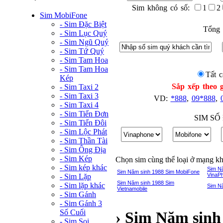
Sim không có số:
1
2
Sim MobiFone
- Sim Đặc Biệt
Tổng 
- Sim Lục Quý
- Sim Ngũ Quý
- Sim Tứ Quý
- Sim Tam Hoa
- Sim Tam Hoa
Tất c
Kép
Sắp xếp theo g
- Sim Taxi 2
- Sim Taxi 3
VD:
*888
,
09*888
,
- Sim Taxi 4
- Sim Tiến Đơn
SIM SỐ
- Sim Tiến Đôi
- Sim Lộc Phát
- Sim Thần Tài
- Sim Ông Địa
- Sim Kép
Chọn sim cùng thể loại ở mạng k
- Sim kép khác
Sim N
Sim Năm sinh 1988 Sim MobiFone
VinaP
- Sim Lặp
Sim Năm sinh 1988 Sim
- Sim lặp khác
Sim N
Vietnamobile
- Sim Gánh
- Sim Gánh 3
Số Cuối
› Sim Năm sinh
- Sim Soi