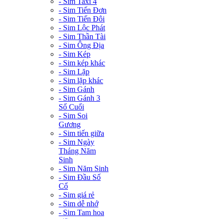
- Sim Taxi 4
- Sim Tiến Đơn
- Sim Tiến Đôi
- Sim Lộc Phát
- Sim Thần Tài
- Sim Ông Địa
- Sim Kép
- Sim kép khác
- Sim Lặp
- Sim lặp khác
- Sim Gánh
- Sim Gánh 3
Số Cuối
- Sim Soi
Gương
- Sim tiến giữa
- Sim Ngày
Tháng Năm
Sinh
- Sim Năm Sinh
- Sim Đầu Số
Cổ
- Sim giá rẻ
- Sim dễ nhớ
- Sim Tam hoa