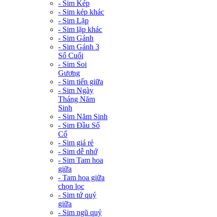
- Sim Kép
- Sim kép khác
- Sim Lặp
- Sim lặp khác
- Sim Gánh
- Sim Gánh 3
Số Cuối
- Sim Soi
Gương
- Sim tiến giữa
- Sim Ngày
Tháng Năm
Sinh
- Sim Năm Sinh
- Sim Đầu Số
Cổ
- Sim giá rẻ
- Sim dễ nhớ
- Sim Tam hoa
giữa
- Tam hoa giữa
chọn lọc
- Sim tứ quý
giữa
- Sim ngũ quý