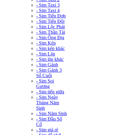
- Sim Taxi 3
- Sim Taxi 4
- Sim Tiến Đơn
- Sim Tiến Đôi
- Sim Lộc Phát
- Sim Thần Tài
- Sim Ông Địa
- Sim Kép
- Sim kép khác
- Sim Lặp
- Sim lặp khác
- Sim Gánh
- Sim Gánh 3
Số Cuối
- Sim Soi
Gương
- Sim tiến giữa
- Sim Ngày
Tháng Năm
Sinh
- Sim Năm Sinh
- Sim Đầu Số
Cổ
- Sim giá rẻ