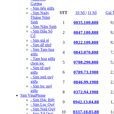
Gương
- Sim tiến giữa
STT
10 Số
|
11 Số
Giá 
- Sim Ngày
Tháng Năm
Sinh
0835.100.888
1
9
- Sim Năm Sinh
- Sim Đầu Số
0847.180.888
2
9
Cổ
- Sim giá rẻ
0822.100.888
3
9
- Sim dễ nhớ
- Sim Tam hoa
0843.070.888
4
7
giữa
- Tam hoa giữa
0708.290.888
5
5
chọn lọc
- Sim tứ quý
0789.73.1988
6
2
giữa
- Sim ngũ quý
giữa
0846.99.1988
7
2
- Sim lục quý
giữa
0372.94.1988
8
2
Sim VinaPhone
- Sim Đặc Biệt
0942.13.04.88
9
1
- Sim Lục Quý
- Sim Ngũ Quý
0337.18.05.88
10
1
- Sim Tứ Quý