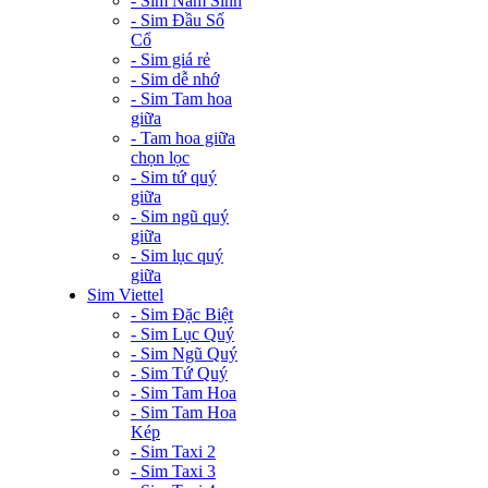
- Sim Năm Sinh
- Sim Đầu Số
Cổ
- Sim giá rẻ
- Sim dễ nhớ
- Sim Tam hoa
giữa
- Tam hoa giữa
chọn lọc
- Sim tứ quý
giữa
- Sim ngũ quý
giữa
- Sim lục quý
giữa
Sim Viettel
- Sim Đặc Biệt
- Sim Lục Quý
- Sim Ngũ Quý
- Sim Tứ Quý
- Sim Tam Hoa
- Sim Tam Hoa
Kép
- Sim Taxi 2
- Sim Taxi 3