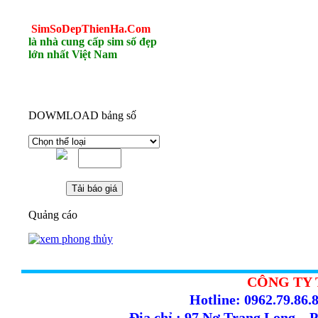
SimSoDepThienHa.Com
là nhà cung cấp sim số đẹp
lớn nhất Việt Nam
DOWMLOAD bảng số
Quảng cáo
CÔNG TY 
Hotline: 0962.79.86.8
Địa chỉ : 97 Nơ Trang Long –