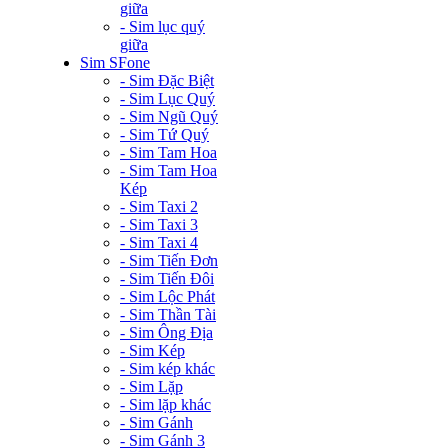
giữa
- Sim lục quý
giữa
Sim SFone
- Sim Đặc Biệt
- Sim Lục Quý
- Sim Ngũ Quý
- Sim Tứ Quý
- Sim Tam Hoa
- Sim Tam Hoa
Kép
- Sim Taxi 2
- Sim Taxi 3
- Sim Taxi 4
- Sim Tiến Đơn
- Sim Tiến Đôi
- Sim Lộc Phát
- Sim Thần Tài
- Sim Ông Địa
- Sim Kép
- Sim kép khác
- Sim Lặp
- Sim lặp khác
- Sim Gánh
- Sim Gánh 3