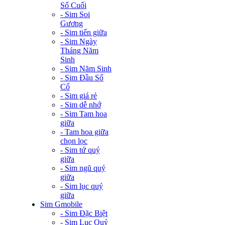
Số Cuối
- Sim Soi
Gương
- Sim tiến giữa
- Sim Ngày
Tháng Năm
Sinh
- Sim Năm Sinh
- Sim Đầu Số
Cổ
- Sim giá rẻ
- Sim dễ nhớ
- Sim Tam hoa
giữa
- Tam hoa giữa
chọn lọc
- Sim tứ quý
giữa
- Sim ngũ quý
giữa
- Sim lục quý
giữa
Sim Gmobile
- Sim Đặc Biệt
- Sim Lục Quý