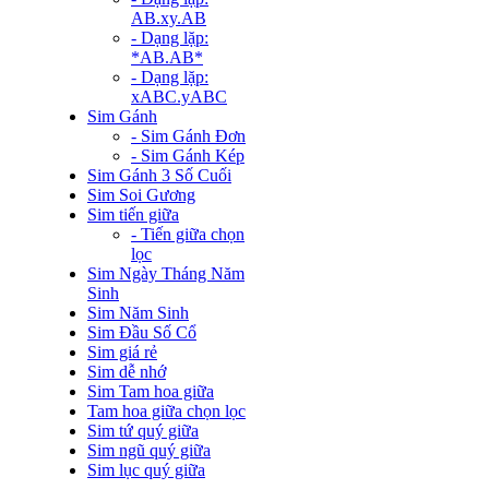
AB.xy.AB
- Dạng lặp:
*AB.AB*
- Dạng lặp:
xABC.yABC
Sim Gánh
- Sim Gánh Đơn
- Sim Gánh Kép
Sim Gánh 3 Số Cuối
Sim Soi Gương
Sim tiến giữa
- Tiến giữa chọn
lọc
Sim Ngày Tháng Năm
Sinh
Sim Năm Sinh
Sim Đầu Số Cổ
Sim giá rẻ
Sim dễ nhớ
Sim Tam hoa giữa
Tam hoa giữa chọn lọc
Sim tứ quý giữa
Sim ngũ quý giữa
Sim lục quý giữa