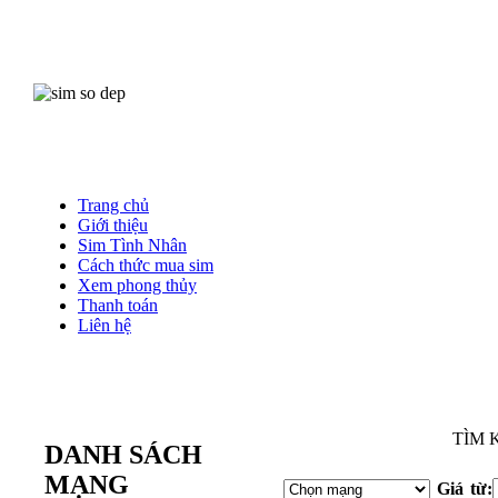
Trang chủ
Giới thiệu
Sim Tình Nhân
Cách thức mua sim
Xem phong thủy
Thanh toán
Liên hệ
M
TÌM 
DANH SÁCH
MẠNG
Giá từ: