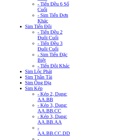
- Tiến Đều 6 Số
Cuối
- Sim Tiến Đơn
Khác
Sim Tiến Đôi
- Tiến Đều 2
Đuôi Cuối
- Tiến Đều 3
Đuôi Cuối
- Sim Tiến Đặc
Biệt
- Tiến Đôi Khác
Sim Lộc Phát
Sim Thần Tài
Sim Ông Địa
Sim Kép
- Kép 2, Dạng:
AA.BB
- Kép 3, Dạng:
AA.BB.CC
- Kép 3, Dạng:
AA.BB.AA
-
AA.BB.CC.DD
-