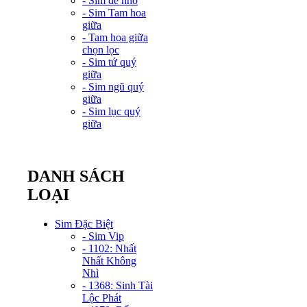
- Sim dễ nhớ
- Sim Tam hoa
giữa
- Tam hoa giữa
chọn lọc
- Sim tứ quý
giữa
- Sim ngũ quý
giữa
- Sim lục quý
giữa
DANH SÁCH
LOẠI
Sim Đặc Biệt
- Sim Vip
- 1102: Nhất
Nhất Không
Nhì
- 1368: Sinh Tài
Lộc Phát