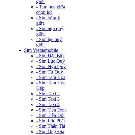
giữa
- Tam hoa giữa
chọn lọc
- Sim tứ quý
giữa
- Sim ngũ quý
giữa
- Sim lục quý
giữa
Sim Vietnamobile
- Sim Đặc Biệt
- Sim Lục Quý
- Sim Ngũ Quý
- Sim Tứ Quý
- Sim Tam Hoa
- Sim Tam Hoa
Kép
- Sim Taxi 2
- Sim Taxi 3
- Sim Taxi 4
- Sim Tiến Đơn
- Sim Tiến Đôi
- Sim Lộc Phát
- Sim Thần Tài
- Sim Ông Địa