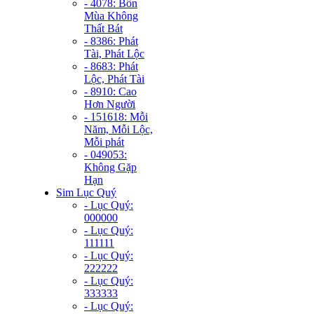
- 4078: Bốn
Mùa Không
Thất Bát
- 8386: Phát
Tài, Phát Lộc
- 8683: Phát
Lộc, Phát Tài
- 8910: Cao
Hơn Người
- 151618: Mỗi
Năm, Mỗi Lộc,
Mỗi phát
- 049053:
Không Gặp
Hạn
Sim Lục Quý
- Lục Quý:
000000
- Lục Quý:
111111
- Lục Quý:
222222
- Lục Quý:
333333
- Lục Quý: