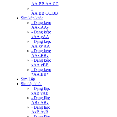
AA.BB.AA.CC
-
AA.BB.CC.BB
Sim kép khác
- Dạng kép:
AAx.AAy
- Dạng kép:
xAA.yAA
- Dạng kép:
AA.xy.AA
- Dạng kép:
AAx.BBy
- Dạng kép:
xAA.yBB
- Dạng kép:
*AA.BB*
Sim Lặp
Sim lặp khác
- Dạng lặp:
xAB.yAB
- Dạng lặp:
ABx.ABy
- Dạng lặp:
AxB.AyB
- Dạng lặp: