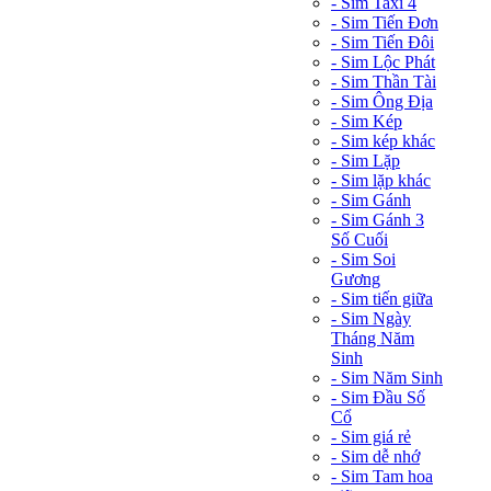
- Sim Taxi 4
- Sim Tiến Đơn
- Sim Tiến Đôi
- Sim Lộc Phát
- Sim Thần Tài
- Sim Ông Địa
- Sim Kép
- Sim kép khác
- Sim Lặp
- Sim lặp khác
- Sim Gánh
- Sim Gánh 3
Số Cuối
- Sim Soi
Gương
- Sim tiến giữa
- Sim Ngày
Tháng Năm
Sinh
- Sim Năm Sinh
- Sim Đầu Số
Cổ
- Sim giá rẻ
- Sim dễ nhớ
- Sim Tam hoa