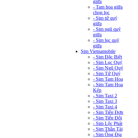
giữa
- Tam hoa giữa
chọn lọc
- Sim tứ quý
giữa
- Sim ngũ quý
giữa
- Sim lục quý
giữa
Sim Vietnamobile
- Sim Đặc Biệt
- Sim Lục Quý
- Sim Ngũ Quý
- Sim Tứ Quý
- Sim Tam Hoa
- Sim Tam Hoa
Kép
- Sim Taxi 2
- Sim Taxi 3
- Sim Taxi 4
- Sim Tiến Đơn
- Sim Tiến Đôi
- Sim Lộc Phát
- Sim Thần Tài
- Sim Ông Địa