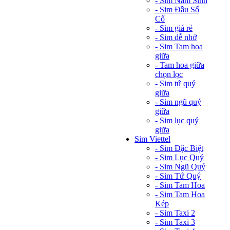
- Sim Năm Sinh
- Sim Đầu Số
Cổ
- Sim giá rẻ
- Sim dễ nhớ
- Sim Tam hoa
giữa
- Tam hoa giữa
chọn lọc
- Sim tứ quý
giữa
- Sim ngũ quý
giữa
- Sim lục quý
giữa
Sim Viettel
- Sim Đặc Biệt
- Sim Lục Quý
- Sim Ngũ Quý
- Sim Tứ Quý
- Sim Tam Hoa
- Sim Tam Hoa
Kép
- Sim Taxi 2
- Sim Taxi 3