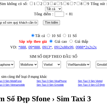
Sim không có số:
1
2
3
4
5
6
7
8
9 Tổng nút 
Tổng điểm :
< 81
Tất cả
10 Số
11 Số
Sắp xếp theo giá
Giá cao
Giá thấp
VD:
*888
,
09*888
,
0913*
,
0912x88x99
,
0988*2x2x2x
SIM SỐ ĐẸP THEO ĐẦU SỐ
sim cùng thể loại ở mạng khác
axi 3 Sim MobiFone
Sim Taxi 3 Sim VinaPhone
Sim Taxi 3 Sim Viettel
xi 3 Sim Vietnamobile
Sim Taxi 3 Sim Gmobile
Sim Taxi 3 Sim Cố Định
m Số Đẹp Sfone › Sim Taxi 3