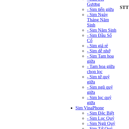
Gương
STT
- Sim tiến giữa
- Sim Ngày
Tháng Năm
Sinh
- Sim Năm Sinh
- Sim Đầu Số
Cổ
- Sim giá rẻ
- Sim dễ nhớ
- Sim Tam hoa
giữa
- Tam hoa giữa
chọn lọc
- Sim tứ quý
giữa
- Sim ngũ quý
giữa
- Sim lục quý
giữa
Sim VinaPhone
- Sim Đặc Biệt
- Sim Lục Quý
- Sim Ngũ Quý
- Sim Tứ Quý