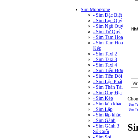
Sim MobiFone
- Sim Đặc Biệt
- Sim Lục Quý
- Sim Ngũ Quý
- Sim Tứ Quý
- Sim Tam Hoa
- Sim Tam Hoa
Kép
- Sim Taxi 2
- Sim Taxi 3
- Sim Taxi 4
- Sim Tiến Đơn
- Sim Tiến Đôi
- Sim Lộc Phát
- Sim Thần Tài
- Sim Ông Địa
- Sim Kép
Chọn 
- Sim kép khác
Sim T
- Sim Lặp
Sim Ta
- Sim lặp khác
- Sim Gánh
Si
- Sim Gánh 3
Số Cuối
- Sim Soi