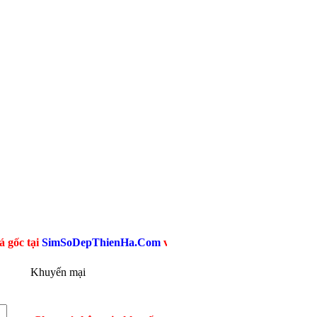
SimSoDepThienHa.Com
với hàng triệu Sim Giá Rẻ Viettel, Mobi
Khuyến mại