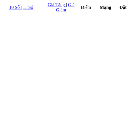
Giá Tăng
|
Giá
10 Số
|
11 Số
Điểm
Mạng
Đặt
Giảm