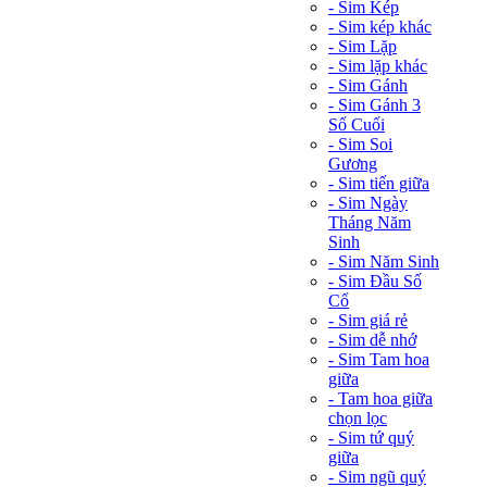
- Sim Kép
- Sim kép khác
- Sim Lặp
- Sim lặp khác
- Sim Gánh
- Sim Gánh 3
Số Cuối
- Sim Soi
Gương
- Sim tiến giữa
- Sim Ngày
Tháng Năm
Sinh
- Sim Năm Sinh
- Sim Đầu Số
Cổ
- Sim giá rẻ
- Sim dễ nhớ
- Sim Tam hoa
giữa
- Tam hoa giữa
chọn lọc
- Sim tứ quý
giữa
- Sim ngũ quý