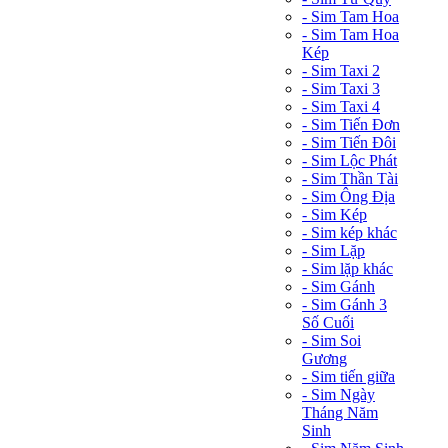
- Sim Tam Hoa
- Sim Tam Hoa
Kép
- Sim Taxi 2
- Sim Taxi 3
- Sim Taxi 4
- Sim Tiến Đơn
- Sim Tiến Đôi
- Sim Lộc Phát
- Sim Thần Tài
- Sim Ông Địa
- Sim Kép
- Sim kép khác
- Sim Lặp
- Sim lặp khác
- Sim Gánh
- Sim Gánh 3
Số Cuối
- Sim Soi
Gương
- Sim tiến giữa
- Sim Ngày
Tháng Năm
Sinh