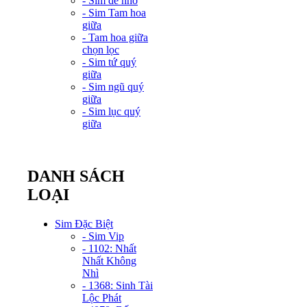
- Sim dễ nhớ
- Sim Tam hoa
giữa
- Tam hoa giữa
chọn lọc
- Sim tứ quý
giữa
- Sim ngũ quý
giữa
- Sim lục quý
giữa
DANH SÁCH
LOẠI
Sim Đặc Biệt
- Sim Vip
- 1102: Nhất
Nhất Không
Nhì
- 1368: Sinh Tài
Lộc Phát