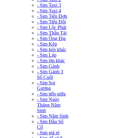
- Sim Taxi 3
- Sim Taxi 4
- Sim Tiến Đơn
- Sim Tiến Đôi
- Sim Lộc Phát
- Sim Thần Tài
- Sim Ông Địa
- Sim Kép
- Sim kép khác
- Sim Lặp
- Sim lặp khác
- Sim Gánh
- Sim Gánh 3
Số Cuối
- Sim Soi
Gương
- Sim tiến giữa
- Sim Ngày
Tháng Năm
Sinh
- Sim Năm Sinh
- Sim Đầu Số
Cổ
- Sim giá rẻ