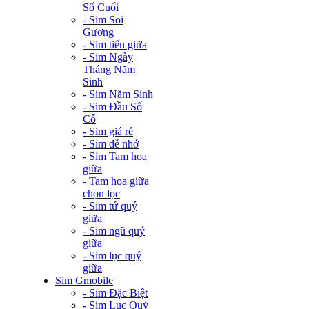
Số Cuối
- Sim Soi
Gương
- Sim tiến giữa
- Sim Ngày
Tháng Năm
Sinh
- Sim Năm Sinh
- Sim Đầu Số
Cổ
- Sim giá rẻ
- Sim dễ nhớ
- Sim Tam hoa
giữa
- Tam hoa giữa
chọn lọc
- Sim tứ quý
giữa
- Sim ngũ quý
giữa
- Sim lục quý
giữa
Sim Gmobile
- Sim Đặc Biệt
- Sim Lục Quý