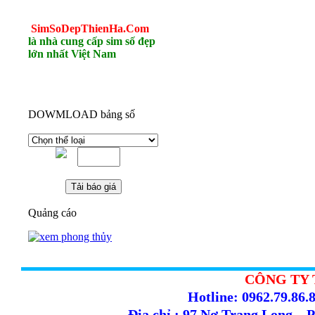
SimSoDepThienHa.Com
là nhà cung cấp sim số đẹp
lớn nhất Việt Nam
DOWMLOAD bảng số
Quảng cáo
CÔNG TY 
Hotline: 0962.79.86.8
Địa chỉ : 97 Nơ Trang Long –