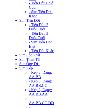
- Tiến Đều 6 Số
Cuối
- Sim Tiến Đơn
Khác
Sim Tiến Đôi
- Tiến Đều 2
Đuôi Cuối
- Tiến Đều 3
Đuôi Cuối
- Sim Tiến Đặc
Biệt
- Tiến Đôi Khác
Sim Lộc Phát
Sim Thần Tài
Sim Ông Địa
Sim Kép
- Kép 2, Dạng:
AA.BB
- Kép 3, Dạng:
AA.BB.CC
- Kép 3, Dạng:
AA.BB.AA
-
AA.BB.CC.DD
-