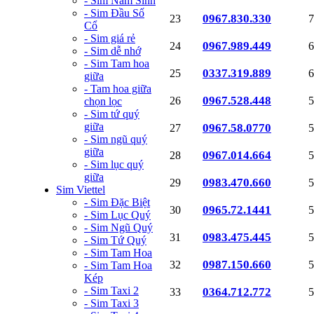
- Sim Năm Sinh
- Sim Đầu Số
0967.830.330
23
7
Cổ
- Sim giá rẻ
0967.989.449
24
6
- Sim dễ nhớ
- Sim Tam hoa
0337.319.889
25
6
giữa
- Tam hoa giữa
0967.528.448
26
5
chọn lọc
- Sim tứ quý
giữa
0967.58.0770
27
5
- Sim ngũ quý
giữa
0967.014.664
28
5
- Sim lục quý
giữa
0983.470.660
29
5
Sim Viettel
- Sim Đặc Biệt
0965.72.1441
30
5
- Sim Lục Quý
- Sim Ngũ Quý
0983.475.445
31
5
- Sim Tứ Quý
- Sim Tam Hoa
0987.150.660
32
5
- Sim Tam Hoa
Kép
- Sim Taxi 2
0364.712.772
33
5
- Sim Taxi 3