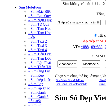
Sim không có số:
1
2
Sim MobiFone
- Sim Đặc Biệt
Tổng 
- Sim Lục Quý
- Sim Ngũ Quý
- Sim Tứ Quý
- Sim Tam Hoa
- Sim Tam Hoa
Tất c
Kép
Sắp xếp theo g
- Sim Taxi 2
- Sim Taxi 3
VD:
*888
,
09*888
,
- Sim Taxi 4
- Sim Tiến Đơn
SIM SỐ
- Sim Tiến Đôi
- Sim Lộc Phát
- Sim Thần Tài
- Sim Ông Địa
- Sim Kép
Chọn sim cùng thể loại ở mạng k
- Sim kép khác
Sim Gánh Sim MobiFone
Sim 
- Sim Lặp
Sim Gánh Sim Vietnamobile
Sim G
- Sim lặp khác
- Sim Gánh
Sim Số Đẹp Vie
- Sim Gánh 3
Số Cuối
- Sim Soi