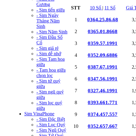
Gương
STT
10 Số
|
11 Số
Giá 
- Sim tiến giữa
- Sim Ngày
0364.25.86.68
1
3
Tháng Năm
Sinh
0365.01.8668
2
3
- Sim Năm Sinh
- Sim Đầu Số
Cổ
0359.57.1991
3
3
- Sim giá rẻ
- Sim dễ nhớ
0352.09.6886
4
3
- Sim Tam hoa
giữa
0387.67.1991
5
2
- Tam hoa giữa
chọn lọc
0347.56.1991
6
2
- Sim tứ quý
giữa
0327.46.1991
7
1
- Sim ngũ quý
giữa
0393.661.771
8
1
- Sim lục quý
giữa
Sim VinaPhone
0374.457.557
9
1
- Sim Đặc Biệt
- Sim Lục Quý
0352.657.667
10
1
- Sim Ngũ Quý
- Sim Tứ Quý