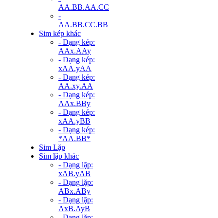
AA.BB.AA.CC
-
AA.BB.CC.BB
Sim kép khác
- Dạng kép:
AAx.AAy
- Dạng kép:
xAA.yAA
- Dạng kép:
AA.xy.AA
- Dạng kép:
AAx.BBy
- Dạng kép:
xAA.yBB
- Dạng kép:
*AA.BB*
Sim Lặp
Sim lặp khác
- Dạng lặp:
xAB.yAB
- Dạng lặp:
ABx.ABy
- Dạng lặp:
AxB.AyB
- Dạng lặp: