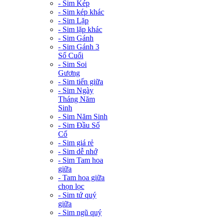
- Sim Kép
- Sim kép khác
- Sim Lặp
- Sim lặp khác
- Sim Gánh
- Sim Gánh 3
Số Cuối
- Sim Soi
Gương
- Sim tiến giữa
- Sim Ngày
Tháng Năm
Sinh
- Sim Năm Sinh
- Sim Đầu Số
Cổ
- Sim giá rẻ
- Sim dễ nhớ
- Sim Tam hoa
giữa
- Tam hoa giữa
chọn lọc
- Sim tứ quý
giữa
- Sim ngũ quý