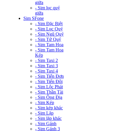
giữa
- Sim lục quý
giữa
Sim SFone
- Sim Đặc Biệt
- Sim Lục Quý
- Sim Ngũ Quý
- Sim Tứ Quý
- Sim Tam Hoa
- Sim Tam Hoa
Kép
- Sim Taxi 2
- Sim Taxi 3
- Sim Taxi 4
- Sim Tiến Đơn
- Sim Tiến Đôi
- Sim Lộc Phát
- Sim Thần Tài
- Sim Ông Địa
- Sim Kép
- Sim kép khác
- Sim Lặp
- Sim lặp khác
- Sim Gánh
- Sim Gánh 3