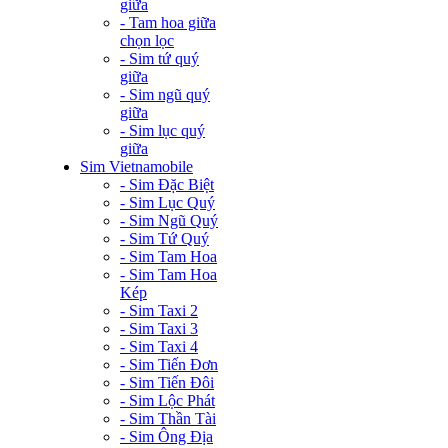
giữa
- Tam hoa giữa
chọn lọc
- Sim tứ quý
giữa
- Sim ngũ quý
giữa
- Sim lục quý
giữa
Sim Vietnamobile
- Sim Đặc Biệt
- Sim Lục Quý
- Sim Ngũ Quý
- Sim Tứ Quý
- Sim Tam Hoa
- Sim Tam Hoa
Kép
- Sim Taxi 2
- Sim Taxi 3
- Sim Taxi 4
- Sim Tiến Đơn
- Sim Tiến Đôi
- Sim Lộc Phát
- Sim Thần Tài
- Sim Ông Địa