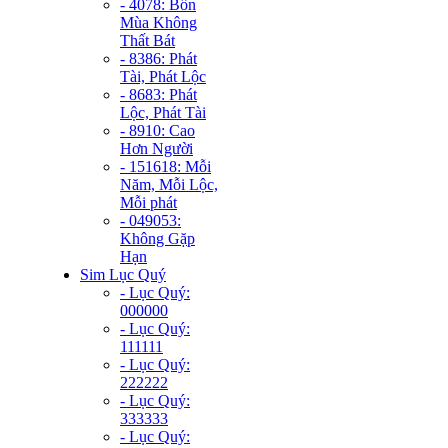
- 4078: Bốn
Mùa Không
Thất Bát
- 8386: Phát
Tài, Phát Lộc
- 8683: Phát
Lộc, Phát Tài
- 8910: Cao
Hơn Người
- 151618: Mỗi
Năm, Mỗi Lộc,
Mỗi phát
- 049053:
Không Gặp
Hạn
Sim Lục Quý
- Lục Quý:
000000
- Lục Quý:
111111
- Lục Quý:
222222
- Lục Quý:
333333
- Lục Quý: