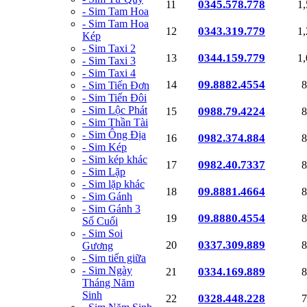
0345.578.778
11
1
- Sim Tam Hoa
- Sim Tam Hoa
0343.319.779
12
1
Kép
- Sim Taxi 2
0344.159.779
13
1
- Sim Taxi 3
- Sim Taxi 4
09.8882.4554
14
8
- Sim Tiến Đơn
- Sim Tiến Đôi
- Sim Lộc Phát
0988.79.4224
15
8
- Sim Thần Tài
- Sim Ông Địa
0982.374.884
16
8
- Sim Kép
- Sim kép khác
0982.40.7337
17
8
- Sim Lặp
- Sim lặp khác
09.8881.4664
18
8
- Sim Gánh
- Sim Gánh 3
09.8880.4554
19
8
Số Cuối
- Sim Soi
0337.309.889
20
8
Gương
- Sim tiến giữa
- Sim Ngày
0334.169.889
21
8
Tháng Năm
Sinh
0328.448.228
22
7