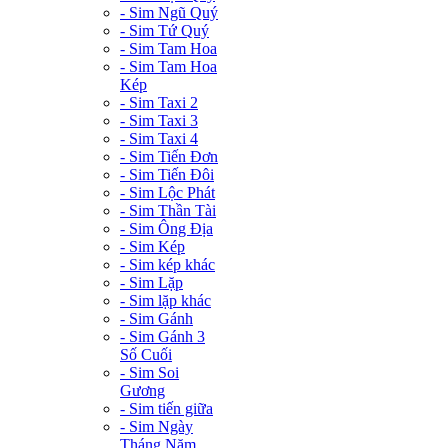
- Sim Ngũ Quý
- Sim Tứ Quý
- Sim Tam Hoa
- Sim Tam Hoa
Kép
- Sim Taxi 2
- Sim Taxi 3
- Sim Taxi 4
- Sim Tiến Đơn
- Sim Tiến Đôi
- Sim Lộc Phát
- Sim Thần Tài
- Sim Ông Địa
- Sim Kép
- Sim kép khác
- Sim Lặp
- Sim lặp khác
- Sim Gánh
- Sim Gánh 3
Số Cuối
- Sim Soi
Gương
- Sim tiến giữa
- Sim Ngày
Tháng Năm