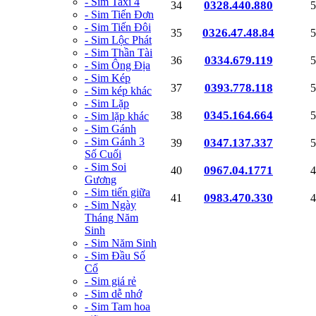
- Sim Taxi 4
0328.440.880
34
5
- Sim Tiến Đơn
- Sim Tiến Đôi
0326.47.48.84
35
5
- Sim Lộc Phát
- Sim Thần Tài
0334.679.119
36
5
- Sim Ông Địa
- Sim Kép
0393.778.118
37
5
- Sim kép khác
- Sim Lặp
0345.164.664
38
5
- Sim lặp khác
- Sim Gánh
- Sim Gánh 3
0347.137.337
39
5
Số Cuối
- Sim Soi
0967.04.1771
40
4
Gương
- Sim tiến giữa
0983.470.330
41
4
- Sim Ngày
Tháng Năm
Sinh
- Sim Năm Sinh
- Sim Đầu Số
Cổ
- Sim giá rẻ
- Sim dễ nhớ
- Sim Tam hoa