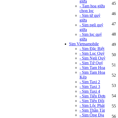
giữa
45
- Tam hoa giữa
chọn lọc
46
- Sim tứ quý
giữa
47
- Sim ngũ quý
giữa
48
- Sim lục quý
giữa
Sim Vietnamobile
49
- Sim Đặc Biệt
- Sim Lục Quý
50
- Sim Ngũ Quý
- Sim Tứ Quý
51
- Sim Tam Hoa
- Sim Tam Hoa
52
Kép
- Sim Taxi 2
53
- Sim Taxi 3
- Sim Taxi 4
54
- Sim Tiến Đơn
- Sim Tiến Đôi
- Sim Lộc Phát
55
- Sim Thần Tài
- Sim Ông Địa
56