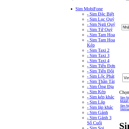
Sim MobiFone
- Sim Đặc Biệt
- Sim Lục Quý
- Sim Ngũ Quý
- Sim Tứ Quý
- Sim Tam Hoa
- Sim Tam Hoa
Kép
- Sim Taxi 2
- Sim Taxi 3
- Sim Taxi 4
- Sim Tiến Đơn
- Sim Tiến Đôi
- Sim Lộc Phát
- Sim Thần Tài
- Sim Ông Địa
- Sim Kép
Chọn 
- Sim kép khác
Sim N
MobiF
- Sim Lặp
Sim N
- Sim lặp khác
Vietna
- Sim Gánh
- Sim Gánh 3
Số Cuối
Si
- Sim Soi