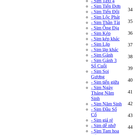
- Sim Taxi 4
- Sim Tiến Đơn
34
- Sim Tiến Đôi
- Sim Lộc Phát
35
- Sim Thần Tài
- Sim Ông Địa
36
- Sim Kép
- Sim kép khác
- Sim Lặp
37
- Sim lặp khác
- Sim Gánh
38
- Sim Gánh 3
Số Cuối
39
- Sim Soi
Gương
40
- Sim tiến giữa
- Sim Ngày
41
Tháng Năm
Sinh
42
- Sim Năm Sinh
- Sim Đầu Số
Cổ
43
- Sim giá rẻ
- Sim dễ nhớ
44
- Sim Tam hoa