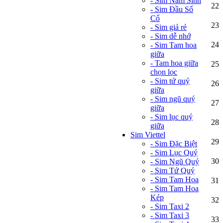
- Sim Năm Sinh
22
- Sim Đầu Số
Cổ
23
- Sim giá rẻ
- Sim dễ nhớ
24
- Sim Tam hoa
giữa
- Tam hoa giữa
25
chọn lọc
- Sim tứ quý
26
giữa
- Sim ngũ quý
27
giữa
- Sim lục quý
28
giữa
Sim Viettel
29
- Sim Đặc Biệt
- Sim Lục Quý
30
- Sim Ngũ Quý
- Sim Tứ Quý
- Sim Tam Hoa
31
- Sim Tam Hoa
Kép
32
- Sim Taxi 2
- Sim Taxi 3
33