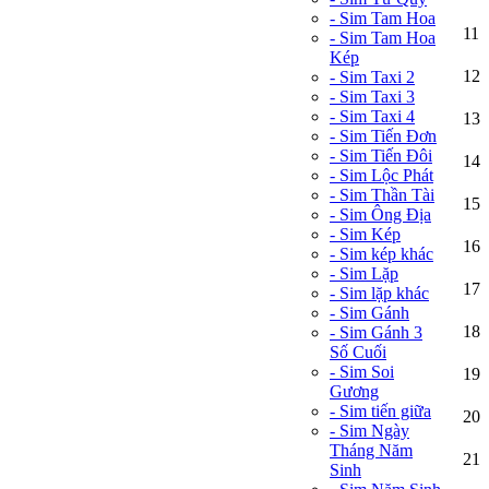
- Sim Tam Hoa
11
- Sim Tam Hoa
Kép
12
- Sim Taxi 2
- Sim Taxi 3
- Sim Taxi 4
13
- Sim Tiến Đơn
- Sim Tiến Đôi
14
- Sim Lộc Phát
- Sim Thần Tài
15
- Sim Ông Địa
- Sim Kép
16
- Sim kép khác
- Sim Lặp
17
- Sim lặp khác
- Sim Gánh
18
- Sim Gánh 3
Số Cuối
- Sim Soi
19
Gương
- Sim tiến giữa
20
- Sim Ngày
Tháng Năm
21
Sinh