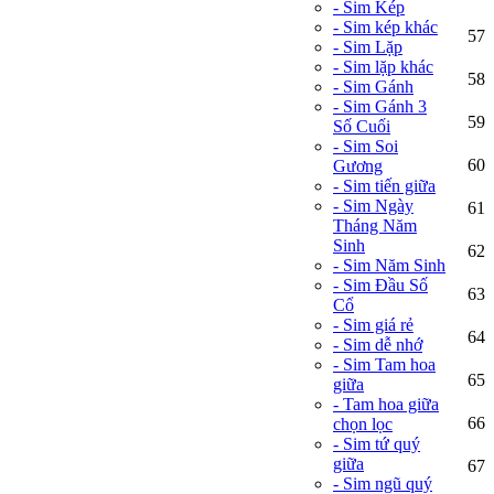
- Sim Kép
- Sim kép khác
57
- Sim Lặp
- Sim lặp khác
58
- Sim Gánh
- Sim Gánh 3
59
Số Cuối
- Sim Soi
60
Gương
- Sim tiến giữa
- Sim Ngày
61
Tháng Năm
Sinh
62
- Sim Năm Sinh
- Sim Đầu Số
63
Cổ
- Sim giá rẻ
64
- Sim dễ nhớ
- Sim Tam hoa
65
giữa
- Tam hoa giữa
66
chọn lọc
- Sim tứ quý
giữa
67
- Sim ngũ quý