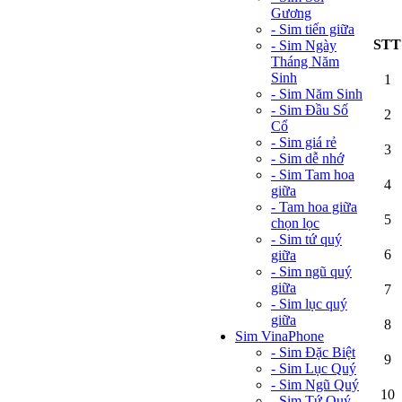
Gương
- Sim tiến giữa
STT
- Sim Ngày
Tháng Năm
Sinh
1
- Sim Năm Sinh
- Sim Đầu Số
2
Cổ
- Sim giá rẻ
3
- Sim dễ nhớ
- Sim Tam hoa
4
giữa
- Tam hoa giữa
5
chọn lọc
- Sim tứ quý
6
giữa
- Sim ngũ quý
giữa
7
- Sim lục quý
giữa
8
Sim VinaPhone
- Sim Đặc Biệt
9
- Sim Lục Quý
- Sim Ngũ Quý
10
- Sim Tứ Quý