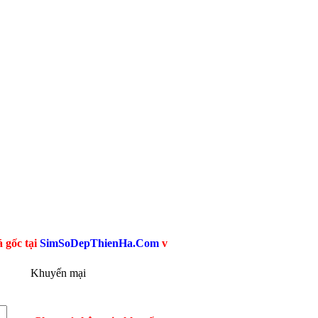
SimSoDepThienHa.Com
với hàng triệu Sim Giá Rẻ Viettel, Mobif
Khuyến mại