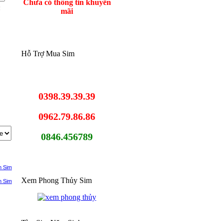
Chưa có thông tin khuyến
:
mãi
Hỗ Trợ Mua Sim
0398.39.39.39
0962.79.86.86
0846.456789
h Sim
Xem Phong Thủy Sim
h Sim