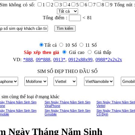
Sim không có số:
1
2
3
4
5
6
7
8
9 Tổng nút 
Tổng điểm :
< 81
Tất cả
10 Số
11 Số
Sắp xếp theo giá
Giá cao
Giá thấp
VD:
*888
,
09*888
,
0913*
,
0912x88x99
,
0988*2x2x2x
SIM SỐ ĐẸP THEO ĐẦU SỐ
sim cùng thể loại ở mạng khác
gày Tháng Năm Sinh Sim
Sim Ngày Tháng Năm Sinh Sim
Sim Ngày Tháng Năm Sin
one
VinaPhone
Viettel
gày Tháng Năm Sinh Sim
Sim Ngày Tháng Năm Sinh Sim
Sim Ngày Tháng Năm Sin
mobile
Gmobile
Cố Định
m Ngày Tháng Năm Sinh