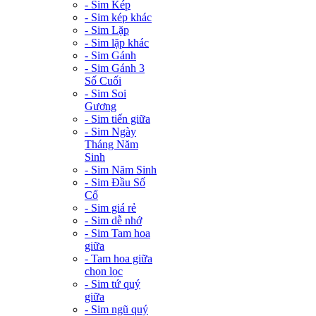
- Sim Kép
- Sim kép khác
- Sim Lặp
- Sim lặp khác
- Sim Gánh
- Sim Gánh 3
Số Cuối
- Sim Soi
Gương
- Sim tiến giữa
- Sim Ngày
Tháng Năm
Sinh
- Sim Năm Sinh
- Sim Đầu Số
Cổ
- Sim giá rẻ
- Sim dễ nhớ
- Sim Tam hoa
giữa
- Tam hoa giữa
chọn lọc
- Sim tứ quý
giữa
- Sim ngũ quý