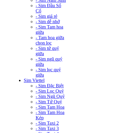
- Sim Năm Sinh
- Sim Đầu Số
Cổ
- Sim giá rẻ
- Sim dễ nhớ
- Sim Tam hoa
giữa
- Tam hoa giữa
chọn lọc
- Sim tứ quý
giữa
- Sim ngũ quý
giữa
- Sim lục quý
giữa
Sim Viettel
- Sim Đặc Biệt
- Sim Lục Quý
- Sim Ngũ Quý
- Sim Tứ Quý
- Sim Tam Hoa
- Sim Tam Hoa
Kép
- Sim Taxi 2
- Sim Taxi 3