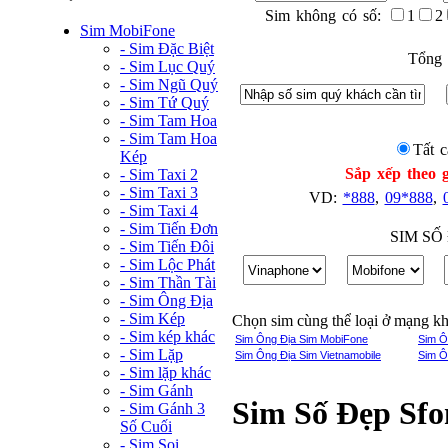
Sim không có số:
1
2
Sim MobiFone
- Sim Đặc Biệt
Tổng 
- Sim Lục Quý
- Sim Ngũ Quý
- Sim Tứ Quý
- Sim Tam Hoa
- Sim Tam Hoa
Tất c
Kép
Sắp xếp theo g
- Sim Taxi 2
- Sim Taxi 3
VD:
*888
,
09*888
,
- Sim Taxi 4
- Sim Tiến Đơn
SIM SỐ
- Sim Tiến Đôi
- Sim Lộc Phát
- Sim Thần Tài
- Sim Ông Địa
- Sim Kép
Chọn sim cùng thể loại ở mạng k
- Sim kép khác
Sim Ông Địa Sim MobiFone
Sim Ô
- Sim Lặp
Sim Ông Địa Sim Vietnamobile
Sim Ô
- Sim lặp khác
- Sim Gánh
Sim Số Đẹp Sfo
- Sim Gánh 3
Số Cuối
- Sim Soi