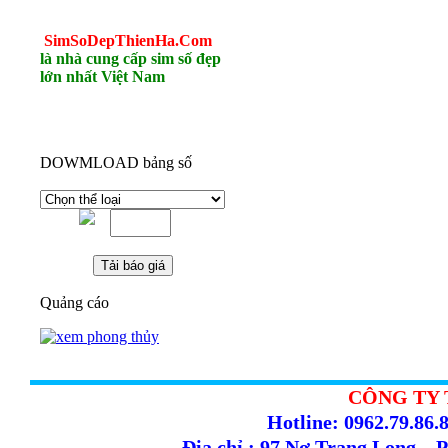
SimSoDepThienHa.Com
là nhà cung cấp sim số đẹp
lớn nhất Việt Nam
DOWMLOAD bảng số
Quảng cáo
CÔNG TY 
Hotline: 0962.79.86.8
Địa chỉ : 97 Nơ Trang Long –