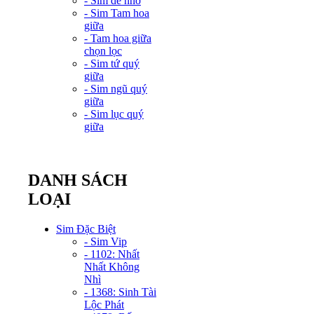
- Sim dễ nhớ
- Sim Tam hoa
giữa
- Tam hoa giữa
chọn lọc
- Sim tứ quý
giữa
- Sim ngũ quý
giữa
- Sim lục quý
giữa
DANH SÁCH
LOẠI
Sim Đặc Biệt
- Sim Vip
- 1102: Nhất
Nhất Không
Nhì
- 1368: Sinh Tài
Lộc Phát