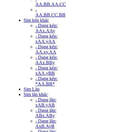
AA.BB.AA.CC
-
AA.BB.CC.BB
Sim kép khác
- Dạng kép:
AAx.AAy
- Dạng kép:
xAA.yAA
- Dạng kép:
AA.xy.AA
- Dạng kép:
AAx.BBy
- Dạng kép:
xAA.yBB
- Dạng kép:
*AA.BB*
Sim Lặp
Sim lặp khác
- Dạng lặp:
xAB.yAB
- Dạng lặp:
ABx.ABy
- Dạng lặp:
AxB.AyB
- Dạng lặp: