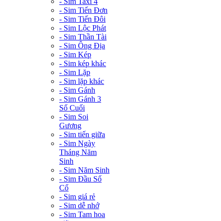
- Sim Taxi 4
- Sim Tiến Đơn
- Sim Tiến Đôi
- Sim Lộc Phát
- Sim Thần Tài
- Sim Ông Địa
- Sim Kép
- Sim kép khác
- Sim Lặp
- Sim lặp khác
- Sim Gánh
- Sim Gánh 3
Số Cuối
- Sim Soi
Gương
- Sim tiến giữa
- Sim Ngày
Tháng Năm
Sinh
- Sim Năm Sinh
- Sim Đầu Số
Cổ
- Sim giá rẻ
- Sim dễ nhớ
- Sim Tam hoa