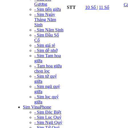
Gương
G
STT
10 Số
|
11 Số
- Sim tiến giữa
- Sim Ngày
Tháng Năm
Sinh
- Sim Năm Sinh
- Sim Đầu Số
Cổ
- Sim giá rẻ
- Sim dễ nhớ
- Sim Tam hoa
giữa
- Tam hoa giữa
chọn lọc
- Sim tứ quý
giữa
- Sim ngũ quý
giữa
- Sim lục quý
giữa
Sim VinaPhone
- Sim Đặc Biệt
- Sim Lục Quý
- Sim Ngũ Quý
- Sim Tứ Quý