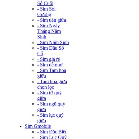
Số Cuối
- Sim Soi
Gương
- Sim tiến giữa
- Sim Ngày
Tháng Năm
Sinh
- Sim Năm Sinh
- Sim Đầu Số
Cổ
- Sim giá rẻ
- Sim dễ nhớ
- Sim Tam hoa
giữa
- Tam hoa giữa
chọn lọc
- Sim tứ quý
giữa
- Sim ngũ quý
giữa
- Sim lục quý
giữa
Sim Gmobile
- Sim Đặc Biệt
- Sim Lục Quý