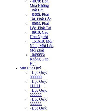
- 4078: Bốn
Mùa Không
Thất Bát
- 8386: Phát
Tài, Phát Lộc
- 8683: Phát
Lộc, Phát Tài
- 8910: Cao
Hơn Người
- 151618: Mỗi
Năm, Mỗi Lộc,
Mỗi phát
- 049053:
Không Gặp
Hạn
Sim Lục Quý
- Lục Quý:
000000
- Lục Quý:
111111
- Lục Quý:
222222
- Lục Quý:
333333
- Lục Quý: