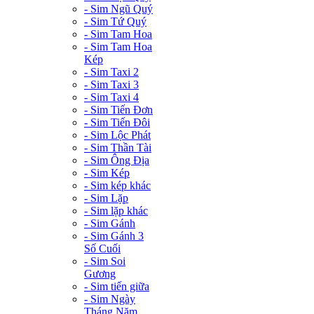
- Sim Ngũ Quý
- Sim Tứ Quý
- Sim Tam Hoa
- Sim Tam Hoa
Kép
- Sim Taxi 2
- Sim Taxi 3
- Sim Taxi 4
- Sim Tiến Đơn
- Sim Tiến Đôi
- Sim Lộc Phát
- Sim Thần Tài
- Sim Ông Địa
- Sim Kép
- Sim kép khác
- Sim Lặp
- Sim lặp khác
- Sim Gánh
- Sim Gánh 3
Số Cuối
- Sim Soi
Gương
- Sim tiến giữa
- Sim Ngày
Tháng Năm