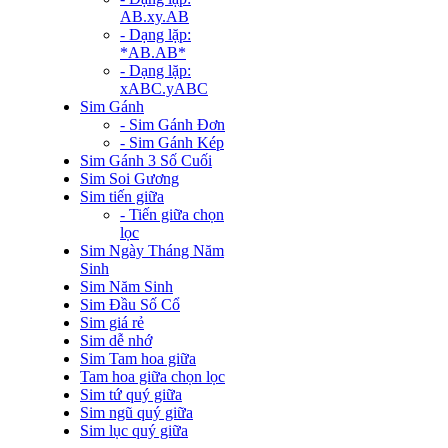
AB.xy.AB
- Dạng lặp:
*AB.AB*
- Dạng lặp:
xABC.yABC
Sim Gánh
- Sim Gánh Đơn
- Sim Gánh Kép
Sim Gánh 3 Số Cuối
Sim Soi Gương
Sim tiến giữa
- Tiến giữa chọn
lọc
Sim Ngày Tháng Năm
Sinh
Sim Năm Sinh
Sim Đầu Số Cổ
Sim giá rẻ
Sim dễ nhớ
Sim Tam hoa giữa
Tam hoa giữa chọn lọc
Sim tứ quý giữa
Sim ngũ quý giữa
Sim lục quý giữa