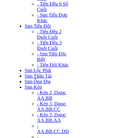
- Tiến Đều 6 Số
Cuối
- Sim Tiến Đơn
Khác
Sim Tiến Đôi
- Tiến Đều 2
Đuôi Cuối
- Tiến Đều 3
Đuôi Cuối
- Sim Tiến Đặc
Biệt
- Tiến Đôi Khác
Sim Lộc Phát
Sim Thần Tài
Sim Ông Địa
Sim Kép
- Kép 2, Dạng:
AA.BB
- Kép 3, Dạng:
AA.BB.CC
- Kép 3, Dạng:
AA.BB.AA
-
AA.BB.CC.DD
-