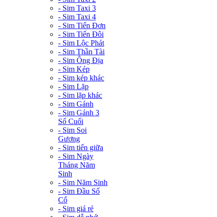
- Sim Taxi 3
- Sim Taxi 4
- Sim Tiến Đơn
- Sim Tiến Đôi
- Sim Lộc Phát
- Sim Thần Tài
- Sim Ông Địa
- Sim Kép
- Sim kép khác
- Sim Lặp
- Sim lặp khác
- Sim Gánh
- Sim Gánh 3
Số Cuối
- Sim Soi
Gương
- Sim tiến giữa
- Sim Ngày
Tháng Năm
Sinh
- Sim Năm Sinh
- Sim Đầu Số
Cổ
- Sim giá rẻ