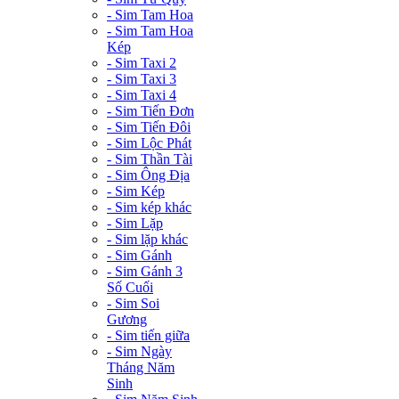
- Sim Tam Hoa
- Sim Tam Hoa
Kép
- Sim Taxi 2
- Sim Taxi 3
- Sim Taxi 4
- Sim Tiến Đơn
- Sim Tiến Đôi
- Sim Lộc Phát
- Sim Thần Tài
- Sim Ông Địa
- Sim Kép
- Sim kép khác
- Sim Lặp
- Sim lặp khác
- Sim Gánh
- Sim Gánh 3
Số Cuối
- Sim Soi
Gương
- Sim tiến giữa
- Sim Ngày
Tháng Năm
Sinh