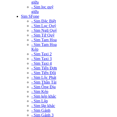
giữa
- Sim lục quý
giữa
Sim SFone
- Sim Đặc Biệt
- Sim Lục Quý
- Sim Ngũ Quý
- Sim Tứ Quý
- Sim Tam Hoa
- Sim Tam Hoa
Kép
- Sim Taxi 2
- Sim Taxi 3
- Sim Taxi 4
- Sim Tiến Đơn
- Sim Tiến Đôi
- Sim Lộc Phát
- Sim Thần Tài
- Sim Ông Địa
- Sim Kép
- Sim kép khác
- Sim Lặp
- Sim lặp khác
- Sim Gánh
- Sim Gánh 3