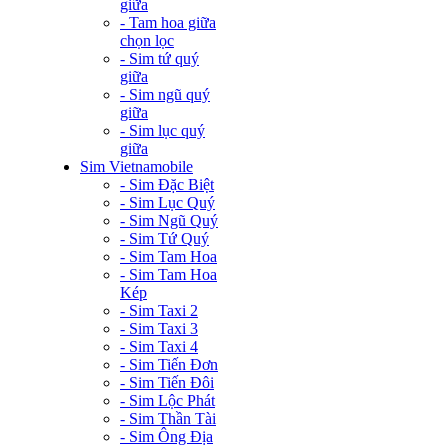
giữa
- Tam hoa giữa
chọn lọc
- Sim tứ quý
giữa
- Sim ngũ quý
giữa
- Sim lục quý
giữa
Sim Vietnamobile
- Sim Đặc Biệt
- Sim Lục Quý
- Sim Ngũ Quý
- Sim Tứ Quý
- Sim Tam Hoa
- Sim Tam Hoa
Kép
- Sim Taxi 2
- Sim Taxi 3
- Sim Taxi 4
- Sim Tiến Đơn
- Sim Tiến Đôi
- Sim Lộc Phát
- Sim Thần Tài
- Sim Ông Địa